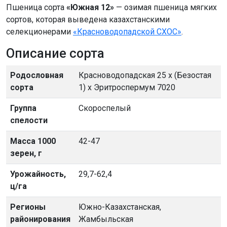
Пшеница сорта
«Южная 12»
— озимая пшеница мягких
сортов, которая выведена казахстанскими
селекционерами
«Красноводопадской СХОС»
.
Описание сорта
Родословная
Красноводопадская 25 х (Безостая
сорта
1) х Эритроспермум 7020
Группа
Скороспелый
спелости
Масса 1000
42-47
зерен, г
Урожайность,
29,7-62,4
ц/га
Регионы
Южно-Казахстанская,
районирования
Жамбыльская