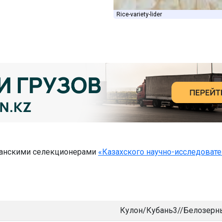
Rice-variety-lider
анскими селекционерами
«Казахского научно-исследовате
Кулон/Кубань3//Белозерн