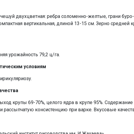
 чешуй двухцветная: ребра соломенно-желтые, грани буро
омпактная вертикальная, длиной 13-15 см. Зерно средней 
яя урожайность 79,2 ц/га.
атическим условиям
ирикуляриозу.
ачества
выход крупы 69-70%, целого ядра в крупе 95%. Содержание
а и рассыпчатую консистенцию при варке. Вкусовые качест
ельский институт рисоводства им. И.Жахаева»