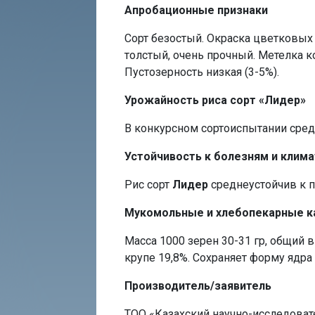
Апробационные признаки
Сорт безостый. Окраска цветковых
толстый, очень прочный. Метелка к
Пустозерность низкая (3-5%).
Урожайность риса сорт «Лидер»
В конкурсном сортоиспытании средн
Устойчивость к болезням и клим
Рис сорт
Лидер
среднеустойчив к п
Мукомольные и хлебопекарные к
Масса 1000 зерен 30-31 гр, общий 
крупе 19,8%. Сохраняет форму ядр
Производитель/заявитель
ТОО «Казахский научно-исследоват