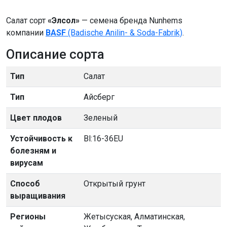
Салат сорт
«Элсол»
— семена бренда Nunhems
компании
BASF
(Badische Anilin- & Soda-Fabrik)
.
Описание сорта
Тип
Салат
Тип
Айсберг
Цвет плодов
Зеленый
Устойчивость к
Bl:16-36EU
болезням и
вирусам
Способ
Открытый грунт
выращивания
Регионы
Жетысуская, Алматинская,