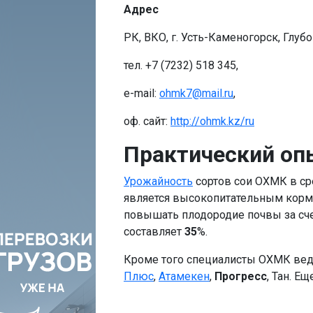
Адрес
РК, ВКО, г. Усть-Каменогорск, Глубо
тел. +7 (7232) 518 345,
e-mail:
ohmk7@mail.ru
,
оф. сайт:
http://ohmk.kz/ru
Практический оп
Урожайность
сортов сои ОХМК в с
является высокопитательным корм
повышать плодородие почвы за счет
составляет
35
%.
Кроме того специалисты ОХМК ведут
Плюс
,
Атамекен
,
Прогресс
, Тан. Е