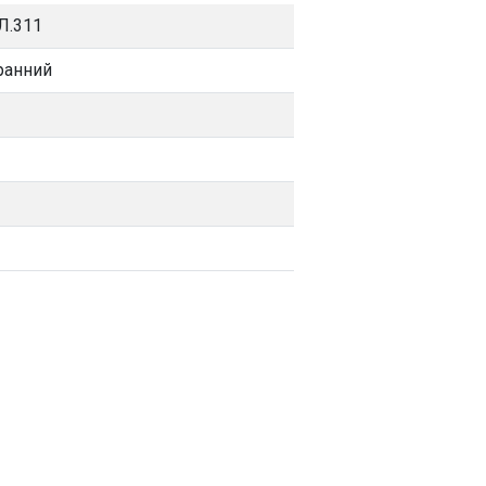
Л.311
ранний