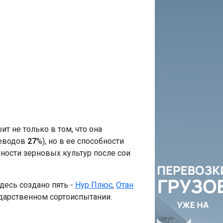
ит не только в том, что она
леводов
27
%), но в ее способности
йности зерновых культур после сои
десь создано пять -
Нур Плюс
,
Отан
сударственном сортоиспытании.