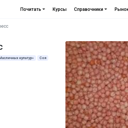
Почитать
Курсы
Справочники
Рыно
ресс
с
асличных культур»
Соя