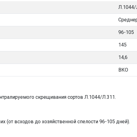
Л.1044/
Средне
96-105
145
14,6
ВКО
нтралируемого скрещивания сортов Л.1044/Л.311.
их (от всходов до хозяйственной спелости 96-105 дней).