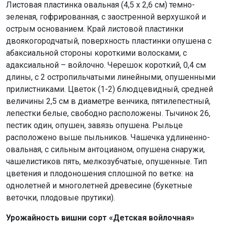
Листовая пластинка овальная (4,5 х 2,6 см) темно-
зеленая, гофрированная, с заостренной верхушкой и
острым основанием. Край листовой пластинки
двоякогородчатый, поверхность пластинки опушена с
абаксиальной стороны короткими волосками, с
адаксиальной – войлочно. Черешок короткий, 0,4 см
длины, с 2 остропильчатыми линейными, опушенными
прилистниками. Цветок (1-2) блюдцевидный, средней
величины 2,5 см в диаметре венчика, пятилепестный,
лепестки белые, свободно расположены. Тычинок 26,
пестик один, опушен, завязь опушена. Рыльце
расположено выше пыльников. Чашечка удлиненно-
овальная, с сильным антоцианом, опушена снаружи,
чашелистиков пять, мелкозубчатые, опушенные. Тип
цветения и плодоношения сплошной по ветке: на
однолетней и многолетней древесине (букетные
веточки, плодовые прутики).
Урожайность вишни сорт «Детская войлочная»