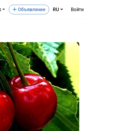
к
Oбъявление
RU
Войти