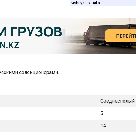
vishnya-sort-nika
сскими селекционерами.
Среднеспелый
5
14