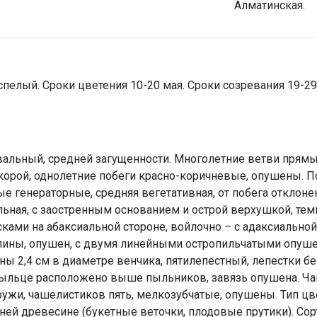
Алматинская.
пелый. Сроки цветения 10-20 мая. Сроки созревания 19-2
овальный, средней загущенности. Многолетние ветви прямы
орой, однолетние побеги красно-коричневые, опушены. П
 генераторные, средняя вегетативная, от побега отклонены.
ьная, с заостренным основанием и острой верхушкой, темн
ками на абаксиальной стороне, войлочно – с адаксиальной
лины, опушен, с двумя линейными остропильчатыми опуше
ны 2,4 см в диаметре венчика, пятилепестный, лепестки б
 Рыльце расположено выше пыльников, завязь опушена. Ча
ужи, чашелистиков пять, мелкозубчатые, опушены. Тип ц
тней древесине (букетные веточки, плодовые прутики). Сор