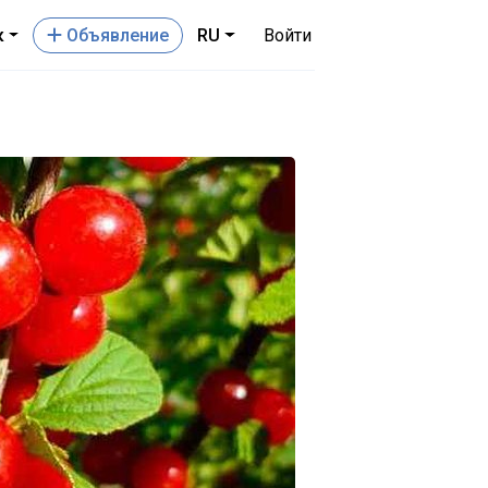
к
Oбъявление
RU
Войти