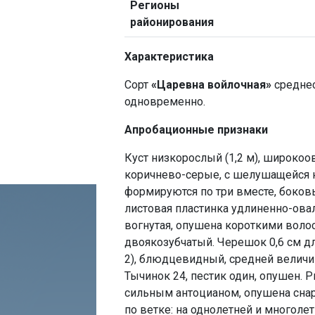
Регионы
районирования
Характеристика
Сорт
«Царевна войлочная»
среднес
одновременно.
Апробационные признаки
Куст низкорослый (1,2 м), широко
коричнево-серые, с шелушащейся к
формируются по три вместе, боковые
листовая пластинка удлиненно-овал
вогнутая, опушена короткими волос
двоякозубчатый. Черешок 0,6 см д
2), блюдцевидный, средней величи
Тычинок 24, пестик один, опушен.
сильным антоцианом, опушена снар
по ветке: на однолетней и многоле