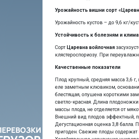
Урожайность вишни сорт «Царевн
Урожайность кустов – до 9,6 кг/куст
Устойчивость к болезням и клим
Сорт
Царевна войлочная
засухоуст
клястероспориозу. При переувлаж
Качественные показатели
Плод крупный, средняя масса 3,6 г, 
еле заметным клювиком, основание
блестящая, опушена короткими заме
светло-красная. Длина плодоножки 0
массы плода, не отделяется от мяко
Внешний вид плодов эффектный, при
Дегустационная оценка 3,8 балла. 
пригоден. Свежие плоды содержат су