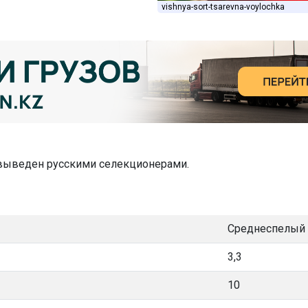
vishnya-sort-tsarevna-voylochka
ыведен русскими селекционерами.
Среднеспелый
3,3
10