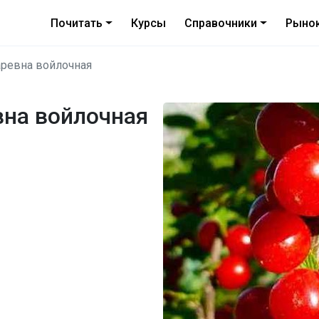
Почитать
Курсы
Справочники
Рыно
аревна войлочная
вна войлочная