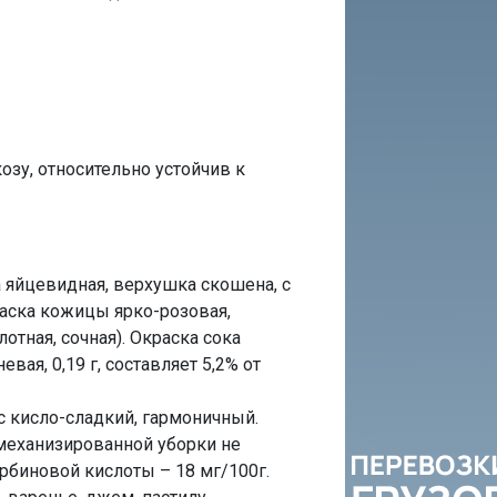
озу, относительно устойчив к
да яйцевидная, верхушка скошена, с
аска кожицы ярко-розовая,
тная, сочная). Окраска сока
ая, 0,19 г, составляет 5,2% от
с кисло-сладкий, гармоничный.
 механизированной уборки не
орбиновой кислоты – 18 мг/100г.