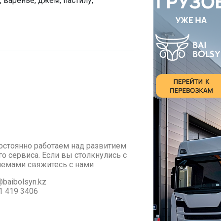
 варенье, джем, пастилу,
стоянно работаем над развитием
о сервиса. Если вы столкнулись с
лемами cвяжитесь с нами
baibolsyn.kz
1 419 3406