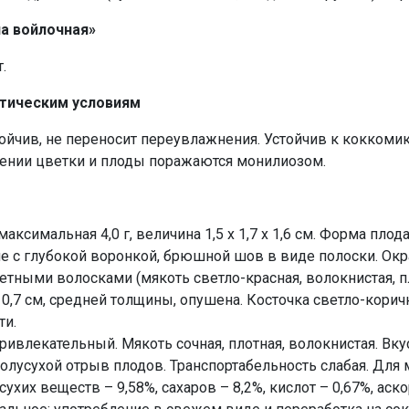
а войлочная»
.
атическим условиям
ойчив, не переносит переувлажнения. Устойчив к коккомик
нении цветки и плоды поражаются монилиозом.
максимальная 4,0 г, величина 1,5 х 1,7 х 1,6 см. Форма пло
 с глубокой воронкой, брюшной шов в виде полоски. Окр
тными волосками (мякоть светло-красная, волокнистая, пло
,7 см, средней толщины, опушена. Косточка светло-коричнев
ти.
влекательный. Мякоть сочная, плотная, волокнистая. Вку
Полусухой отрыв плодов. Транспортабельность слабая. Для
хих веществ – 9,58%, сахаров – 8,2%, кислот – 0,67%, аск