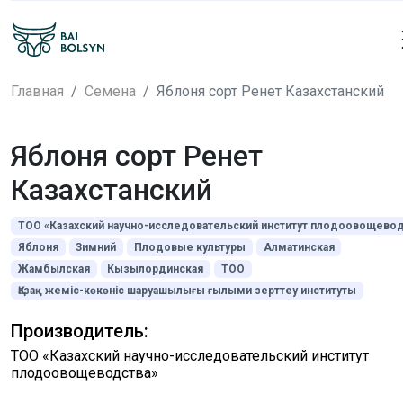
Главная
Семена
Яблоня сорт Ренет Казахстанский
Яблоня сорт Ренет
Казахстанский
ТОО «Казахский научно-исследовательский институт плодоовощевод
Яблоня
Зимний
Плодовые культуры
Алматинская
Жамбылская
Кызылординская
ТОО
Қазақ жеміс-көкөніс шаруашылығы ғылыми зерттеу институты
Производитель:
ТОО «Казахский научно-исследовательский институт
плодоовощеводства»