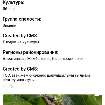
Культура:
Яблоня
Группа спелости:
Зимний
Created by CMS:
Плодовые культуры
Регионы районирования:
Алматинская, Жамбылская, Кызылординская
Created by CMS:
ТОО, Қазақ жеміс-көкөніс шаруашылығы ғылыми
зерттеу институты
516