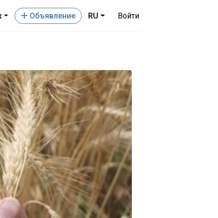
к
Oбъявление
RU
Войти