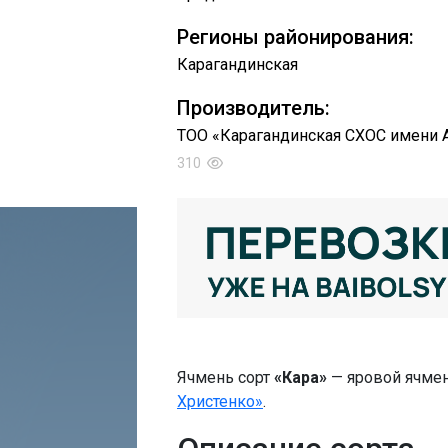
Регионы районирования:
Карагандинская
Производитель:
ТОО «Карагандинская СХОС имени А
310
Ячмень сорт
«Кара»
— яровой ячме
Христенко»
.