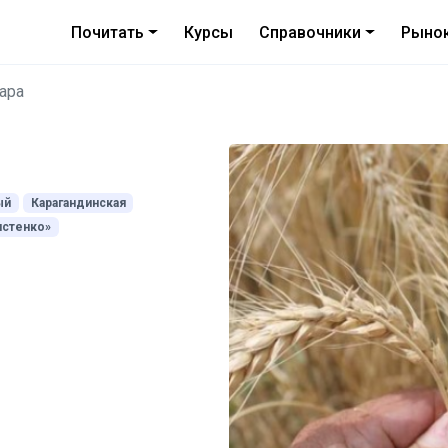
Почитать
Курсы
Справочники
Рыно
ара
ый
Карагандинская
истенко»