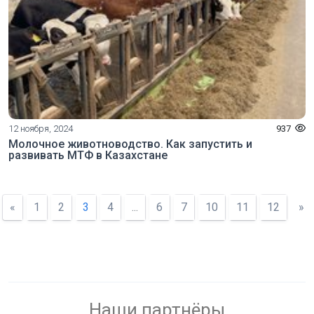
12 ноября, 2024
937
Молочное животноводство. Как запустить и
развивать МТФ в Казахстане
«
1
2
3
4
...
6
7
10
11
12
»
Наши партнёры