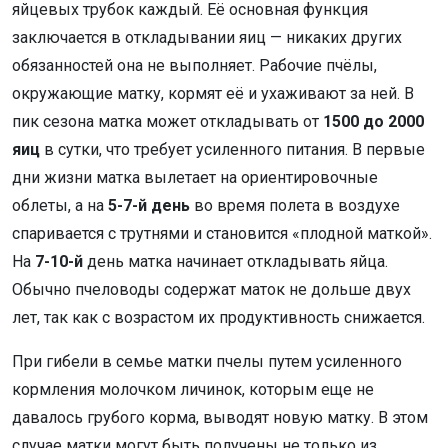
яйцевых трубок каждый. Её основная функция
заключается в откладывании яиц — никаких других
обязанностей она не выполняет. Рабочие пчёлы,
окружающие матку, кормят её и ухаживают за ней. В
пик сезона матка может откладывать от
1500 до 2000
яиц
в сутки, что требует усиленного питания. В первые
дни жизни матка вылетает на ориентировочные
облеты, а на
5-7-й день
во время полета в воздухе
спаривается с трутнями и становится «плодной маткой».
На
7-10-й
день матка начинает откладывать яйца.
Обычно пчеловоды содержат маток не дольше двух
лет, так как с возрастом их продуктивность снижается.
При гибели в семье матки пчелы путем усиленного
кормления молочком личинок, которым еще не
давалось грубого корма, выводят новую матку. В этом
случае матки могут быть получены не только из