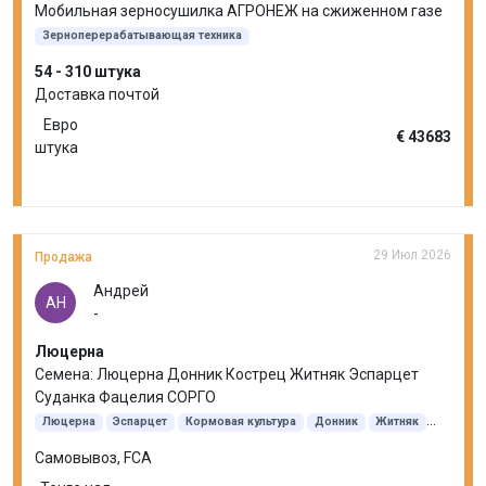
Мобильная зерносушилка АГРОНЕЖ на сжиженном газе
Зерноперерабатывающая техника
54 - 310 штука
Доставка почтой
Евро
€ 43683
штука
29 Июл 2026
Продажа
Андрей
АН
-
Люцерна
Семена: Люцерна Донник Кострец Житняк Эспарцет
Суданка Фацелия СОРГО
Люцерна
Эспарцет
Кормовая культура
Донник
Житняк
Кострец безостый
Суданская трава
Самовывоз, FCA