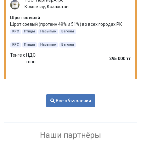
ТОО "ПартнерАгро"
Кокшетау, Казахстан
Шрот соевый
Шрот соевый (протеин 49% и 51%) во всех городах РК
КРС
Птицы
Насыпью
Вагоны
КРС
Птицы
Насыпью
Вагоны
Тенге с НДС
295 000 тг
тонн
Все объявления
Наши партнёры