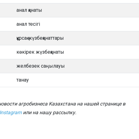
анал қанаты
анал тесігі
құрсақ жүзбеқанаттары
көкірек жүзбеқанаты
желбезек саңылауы
танау
овости агробизнеса Казахстана на нашей странице в
Instagram
или на нашу рассылку.