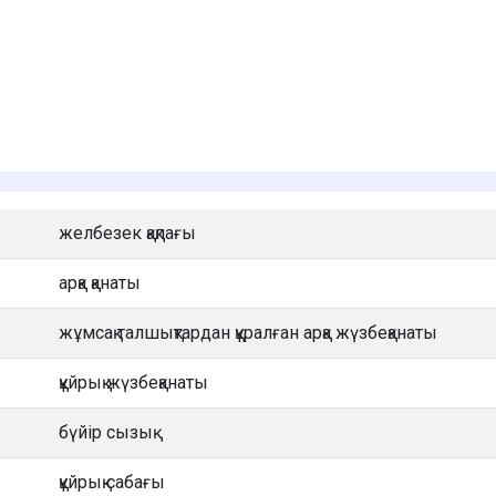
желбезек қақпағы
арқа қанаты
жұмсақ талшықтардан құралған арқа жүзбеқанаты
құйрық жүзбеқанаты
бүйір сызық
құйрық сабағы