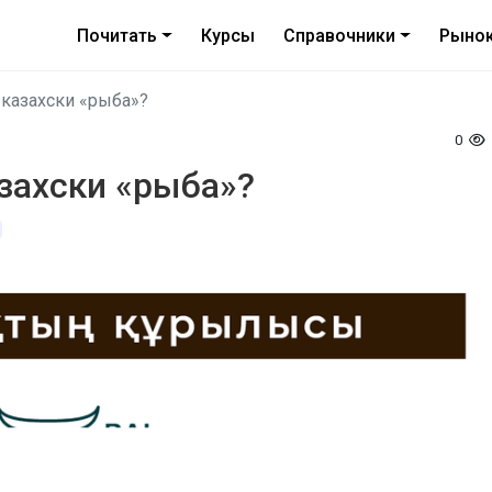
Почитать
Курсы
Справочники
Рыно
-казахски «рыба»?
0
азахски «рыба»?