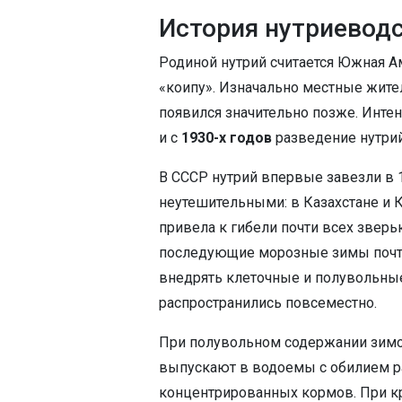
История нутриевод
Родиной нутрий считается Южная А
«коипу». Изначально местные жител
появился значительно позже. Инте
и с
1930-х годов
разведение нутрий 
В СССР нутрий впервые завезли в 
неутешительными: в Казахстане и К
привела к гибели почти всех зверь
последующие морозные зимы почти 
внедрять клеточные и полувольные
распространились повсеместно.
При полувольном содержании зимой
выпускают в водоемы с обилием р
концентрированных кормов. При к