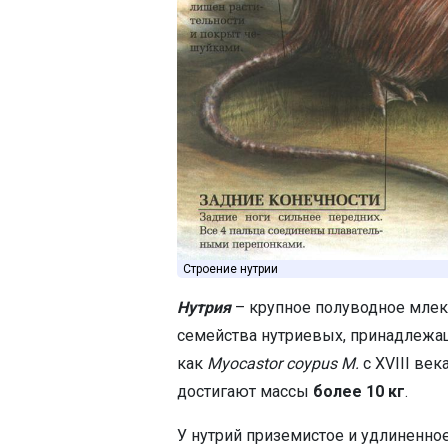
Строение нутрии
Нутрия
– крупное полуводное млек
семейства нутриевых, принадлежащ
как
Myocastor coypus M.
с XVIII век
достигают массы
более 10 кг
.
У нутрий приземистое и удлиненно