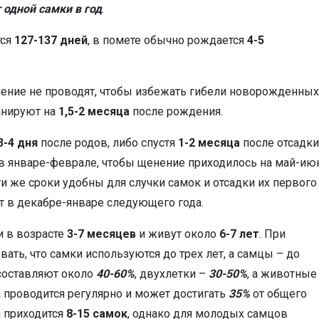
т одной самки в год
.
тся
127-137 дней
, в помете обычно рождается
4-5
ение не проводят, чтобы избежать гибели новорожденных
анируют на
1,5-2 месяца
после рождения.
3-4 дня
после родов, либо спустя
1-2 месяца
после отсадки
 в январе-феврале, чтобы щенение приходилось на май-ию
и же сроки удобны для случки самок и отсадки их первого
т в декабре-январе следующего года.
 в возрасте
3-7 месяцев
и живут около
6-7 лет
. При
ать, что самки используются до трех лет, а самцы – до
 составляют около
40-60%
, двухлетки –
30-50%
, а животные
а проводится регулярно и может достигать
35%
от общего
а приходится
8-15 самок
, однако для молодых самцов