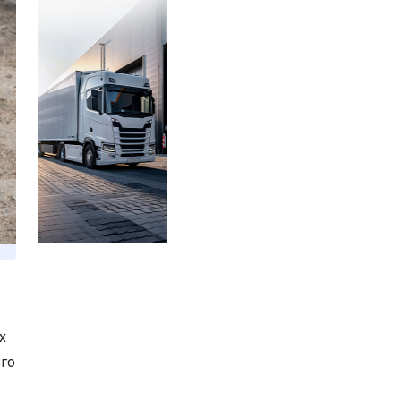
х
ого