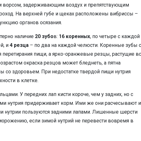
ым ворсом, задерживающим воздух и препятствующим
оход. На верхней губе и щеках расположены вибриссы –
нкцию органов осязания.
ктерно наличие
20 зубо
в:
16 коренных
, по четыре с каждой
й, и
4 резца
– по два на каждой челюсти. Коренные зубы 
 перетирания пищи, а ярко-оранжевые резцы, растущие в
возрастом окраска резцов может бледнеть, а пятна
 со здоровьем. При недостатке твердой пищи нутрия
ности в клетке.
льцами. У передних лап кисти короче, чем у задних, но с
ми нутрия придерживает корм. Ими же они расчесывают и
ии нутрии пользуются задними лапами. Лишенные шерсти
морожению, если зимой нутрий не перевести вовремя в