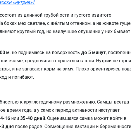
ахски «нутрия»?
остоит из длинной грубой ости и густого извитого
а боках мех светлее, с жёлтым оттенком, а на животе гуще
линяют круглый год, но наилучшее опушение у них бывает
00 м
, не поднимаясь на поверхность
до 5 минут
, постепенн
они вялые, предпочитают прятаться в тени. Нутрии не строя
тры, и не запасают корм на зиму. Плохо ориентируясь под
ход и погибают.
обностью к круглогодичному размножению. Самцы всегда
ое время года, а у самок период активности наступает
14-16
или
35-40 дней
. Ощенившаяся самка может войти в
-3 дня
после родов. Совмещение лактации и беременност