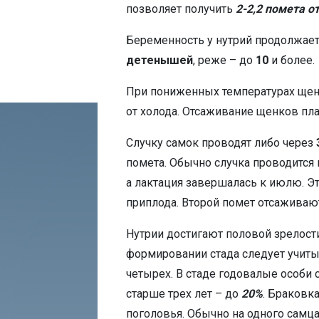
позволяет получить
2-2,2 помета о
Беременность у нутрий продолжае
детенышей
, реже – до
10
и более.
При пониженных температурах щен
от холода. Отсаживание щенков пл
Случку самок проводят либо через
помета. Обычно случка проводится
а лактация завершалась к июлю. Эт
приплода. Второй помет отсаживаю
Нутрии достигают половой зрелости
формировании стада следует учитыв
четырех. В стаде годовалые особи
старше трех лет – до
20%
. Браковк
поголовья. Обычно на одного самц