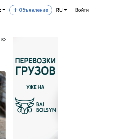
к
Oбъявление
RU
Войти
8