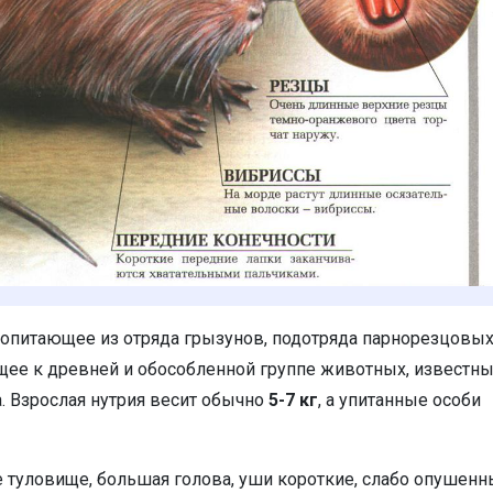
опитающее из отряда грызунов, подотряда парнорезцовых
ее к древней и обособленной группе животных, известн
а. Взрослая нутрия весит обычно
5-7 кг
, а упитанные особи
е туловище, большая голова, уши короткие, слабо опушен