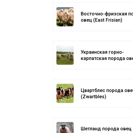
Восточно-фризская п
овец (East Frisian)
Украинская горно-
карпатская порода ов
(Ukrainian Mountain-
Carpathian)
Цвартблес порода ов
(Zwartbles)
Шетланд порода овец