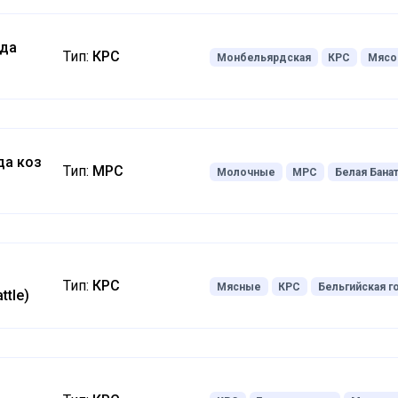
ода
Тип:
КРС
Монбельярдская
КРС
Мясо
да коз
Тип:
МРС
Молочные
МРС
Белая Бана
Тип:
КРС
Мясные
КРС
Бельгийская г
ttle)