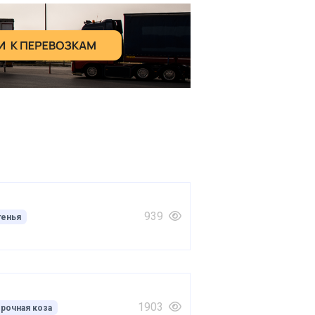
939
генья
1903
рочная коза