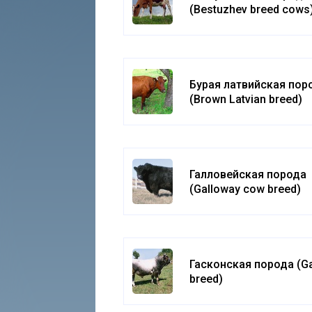
(Bestuzhev breed cows
Бурая латвийская пор
(Brown Latvian breed)
Галловейская порода
(Galloway cow breed)
Гасконская порода (G
breed)