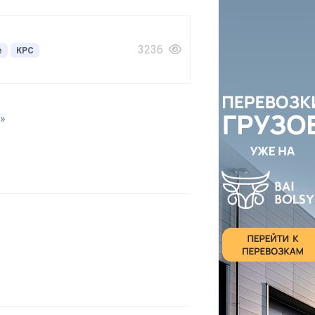
3236
е
КРС
»