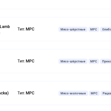
o Lamb
Тип:
МРС
Мясо-шёрстные
МРС
Олиб
Тип:
МРС
Мясо-шёрстные
МРС
Прек
acka)
Тип:
МРС
Мясо-молочные
МРС
Рацк