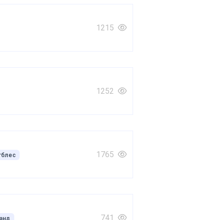
1215
1252
1765
тблес
741
анд