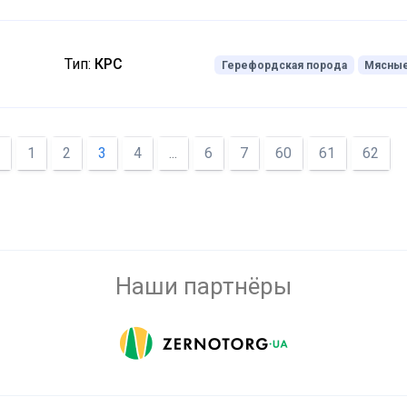
Тип:
КРС
Герефордская порода
Мясны
1
2
3
4
...
6
7
60
61
62
Наши партнёры