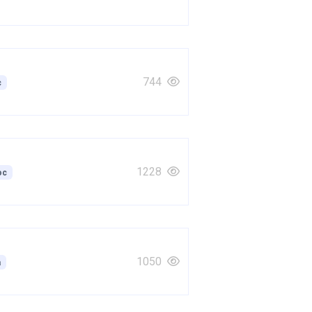
744
с
1228
ос
1050
а