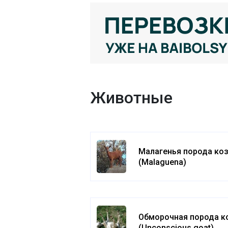
Животные
Малагенья порода ко
(Malaguena)
Обморочная порода к
(Unconscious goat)