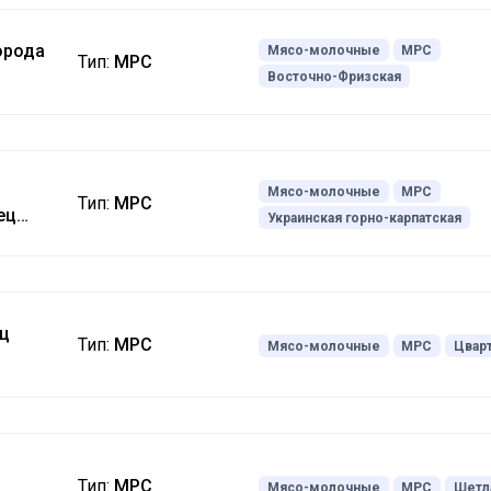
орода
Мясо-молочные
МРС
Тип:
МРС
Восточно-Фризская
Мясо-молочные
МРС
Тип:
МРС
ец
Украинская горно-карпатская
ец
Тип:
МРС
Мясо-молочные
МРС
Цвар
Тип:
МРС
Мясо-молочные
МРС
Шетл