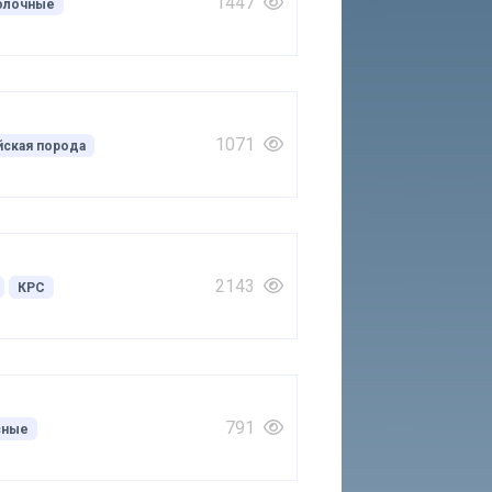
1447
олочные
1071
йская порода
2143
КРС
791
сные