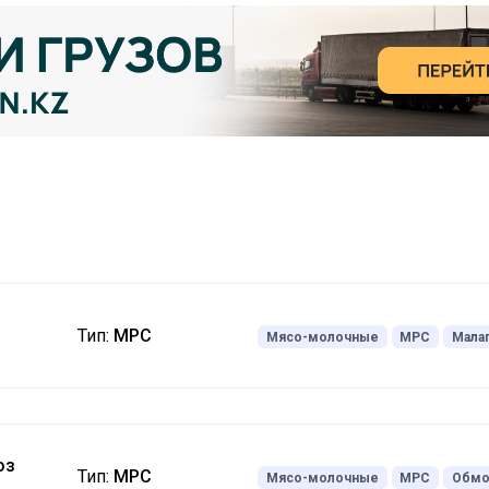
з
Тип:
МРС
Мясо-молочные
МРС
Мала
оз
Тип:
МРС
Мясо-молочные
МРС
Обмо