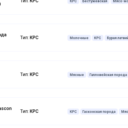
Тип:
КРС
КРС
Бестужевская
Мясо-м
)
ода
Тип:
КРС
Молочные
КРС
Бурая латви
Тип:
КРС
Мясные
Галловейская порода
ascon
Тип:
КРС
КРС
Гасконская порода
Мя