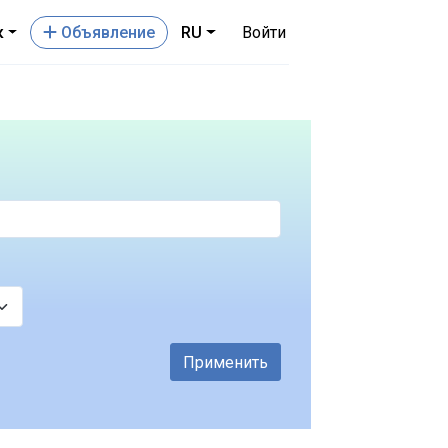
к
Oбъявление
RU
Войти
Применить