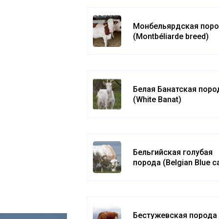
Монбельярдская пор
(Montbéliarde breed)
Белая Банатская поро
(White Banat)
Бельгийская голубая
порода (Belgian Blue ca
Бестужевская порода