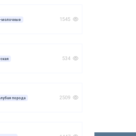
1545
-молочные
534
тская
2509
олубая порода