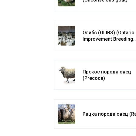
Олибс (OLIBS) (Ontari
Improvement Breeding
Strategy)
Прекос порода овец
(Precoce)
Рацка порода овец (R