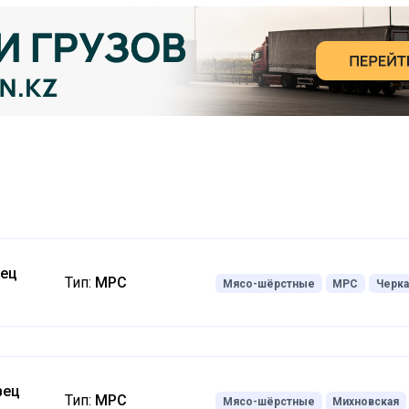
вец
Тип:
МРС
Мясо-шёрстные
МРС
Черка
вец
Тип:
МРС
Мясо-шёрстные
Михновская