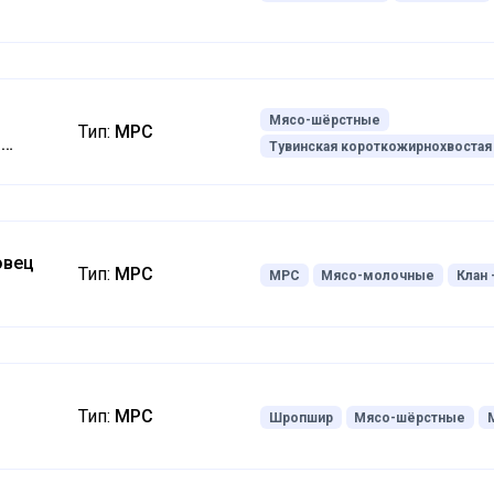
Мясо-шёрстные
Тип:
МРС
я
Тувинская короткожирнохвостая
ort-
овец
Тип:
МРС
МРС
Мясо-молочные
Клан 
ц
Тип:
МРС
Шропшир
Мясо-шёрстные