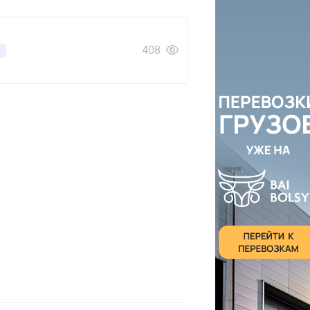
408
е