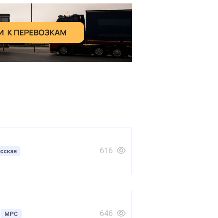
616
сская
646
МРС