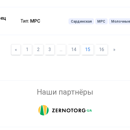
вец
Тип:
МРС
Сардинская
МРС
Молочны
«
1
2
3
...
14
15
16
»
Наши партнёры