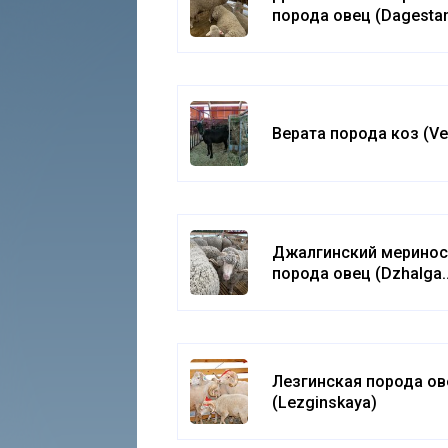
порода овец (Dagesta
mountain)
Верата порода коз (Ve
Джалгинский мерино
порода овец (Dzhalga
merino)
Лезгинская порода ов
(Lezginskaya)