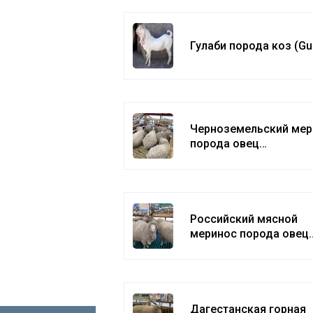
Гулаби порода коз (Gul
Черноземельский мер
порода овец
(Chernozemelsky merin
Российский мясной
меринос порода овец
(Russian meat merino)
Дагестанская горная