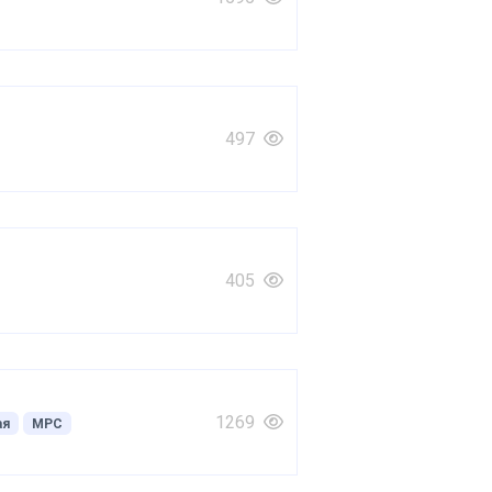
497
405
1269
ая
МРС