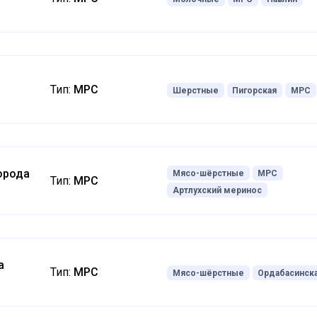
Тип:
МРС
Шерстные
Пигорская
МРС
орода
Мясо-шёрстные
МРС
Тип:
МРС
Артлухский меринос
а
Тип:
МРС
Мясо-шёрстные
Ордабасинск