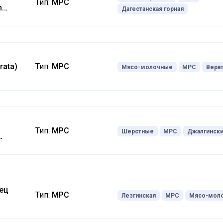
Тип:
МРС
n
Дагестанская горная
rata)
Тип:
МРС
Мясо-молочные
МРС
Вера
с
Тип:
МРС
Шерстные
МРС
Джалгинск
ец
Тип:
МРС
Лезгинская
МРС
Мясо-мол