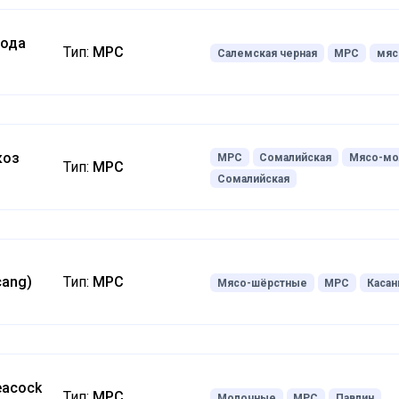
рода
Тип:
МРС
Салемская черная
МРС
мяс
коз
МРС
Сомалийская
Мясо-мо
Тип:
МРС
Сомалийская
cang)
Тип:
МРС
Мясо-шёрстные
МРС
Касан
eacock
Тип:
МРС
Молочные
МРС
Павлин