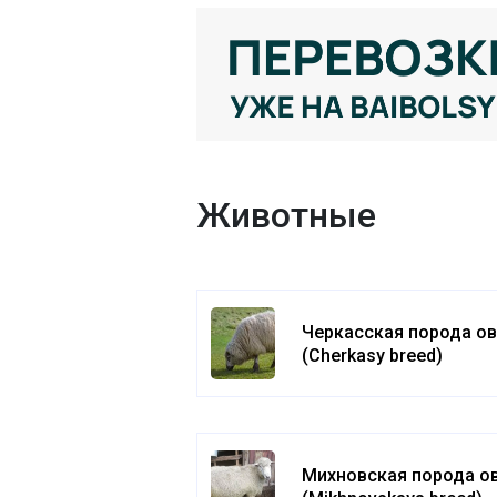
Животные
Черкасская порода о
(Cherkasy breed)
Михновская порода о