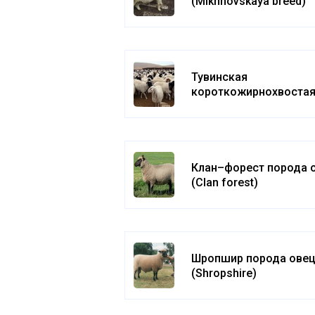
(Mikhnovskaya breed)
Тувинская
короткожирнохвоста
порода овец (Tuvan sh
fat-tailed)
Клан–форест порода 
(Clan forest)
Шропшир порода ове
(Shropshire)