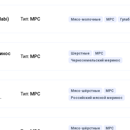
abi)
Тип:
МРС
Мясо-молочные
МРС
Гулаб
инос
Шерстные
МРС
Тип:
МРС
Черноземельский меринос
o)
Мясо-шёрстные
МРС
Тип:
МРС
Российский мясной меринос
Мясо-шёрстные
МРС