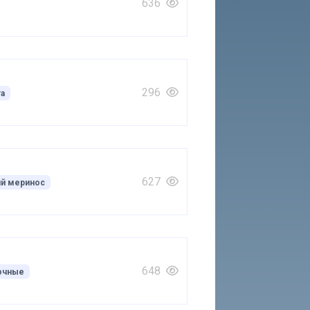
636
296
та
627
ий меринос
648
очные