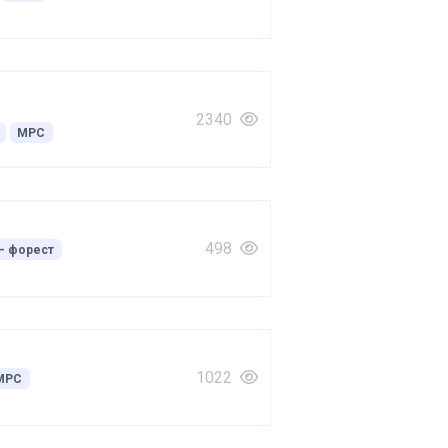
2340
МРС
498
– форест
1022
МРС