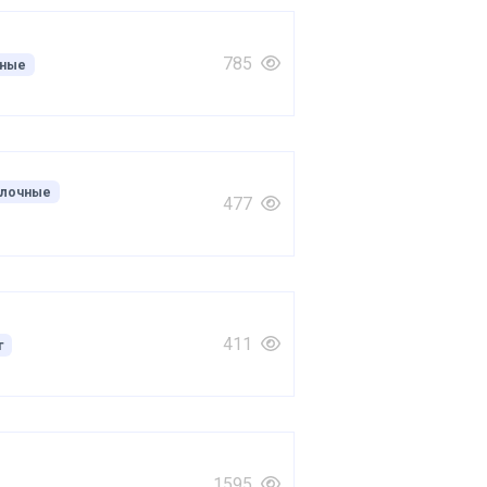
785
ные
лочные
477
411
г
1595