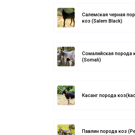
Салемская черная по
коз (Salem Black)
Сомалийская порода 
(Somali)
Касанг порода коз(ka
Павлин порода коз (P