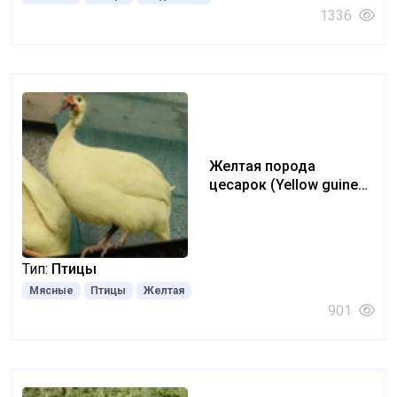
1336
Желтая порода
цесарок (Yellow guinea
fowl)
Тип:
Птицы
Мясные
Птицы
Желтая
901