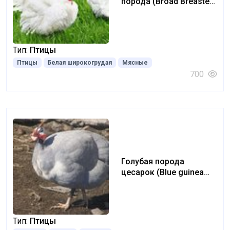
порода (Broad Breasted
White)
Тип:
Птицы
Птицы
Белая широкогрудая
Мясные
700
Голубая порода
цесарок (Blue guinea
fowl)
Тип:
Птицы