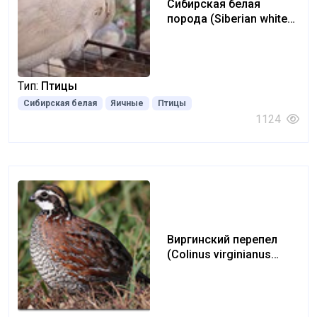
Сибирская белая
порода (Siberian white
guinea fowl)
Тип:
Птицы
Сибирская белая
Яичные
Птицы
1124
Виргинский перепел
(Colinus virginianus
quail)