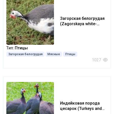
Загорская белогрудая
(Zagorskaya white-
breasted)
Тип:
Птицы
Загорская белогрудая
Мясные
Птицы
1027
Индейковая порода
цесарок (Turkeys and
Guinea Fowl)