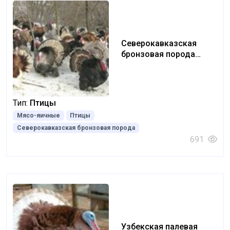
Северокавказская
бронзовая порода
(North Caucasian bronze
rock)
Тип:
Птицы
Мясо-яичные
Птицы
Северокавказская бронзовая порода
691
Узбекская палевая