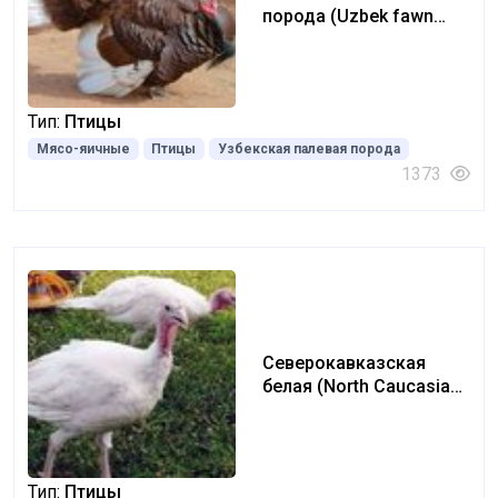
порода (Uzbek fawn
breed)
Тип:
Птицы
Мясо-яичные
Птицы
Узбекская палевая порода
1373
Северокавказская
белая (North Caucasian
white)
Тип:
Птицы