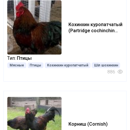
Кохинхин куропатчатый
(Partridge cochinchin
chick)
Тип:
Птицы
Мясные
Птицы
Кохинхин куропатчатый
Шіл шохинхин
886
Корниш (Cornish)