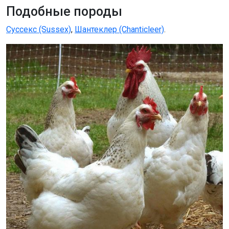
Подобные породы
Суссекс (Sussex)
,
Шантеклер (Chanticleer)
.