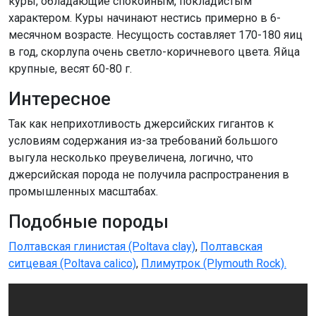
куры, обладающие спокойным, покладистым
характером. Куры начинают нестись примерно в 6-
месячном возрасте. Несущость составляет 170-180 яиц
в год, скорлупа очень светло-коричневого цвета. Яйца
крупные, весят 60-80 г.
Интересное
Так как неприхотливость джерсийских гигантов к
условиям содержания из-за требований большого
выгула несколько преувеличена, логично, что
джерсийская порода не получила распространения в
промышленных масштабах.
Подобные породы
Полтавская глинистая (Poltava clay)
,
Полтавская
ситцевая (Poltava calico)
,
Плимутрок (Plymouth Rock).