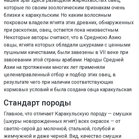
нашей эры здесь разводили жирнохвостых овец,
которые по своим зоологическим признакам очень
близки к каракульским. Но каким волосяным
покровом владели ягнята этих древних, обнаруженных
при раскопках, овец, остается пока неизвестным.
Некоторые авторы считают, что в Среднюю Азию
овцы, ягнята которых обладали шкурками с ценными
пушными качествами, были завезены в VII веке при
завоевании этой страны арабами. Народы Средней
Азии на протяжении многих лет применяли
целенаправленный отбор и подбор этих овец, в
результате чего при наличии соответствующих
кормовых условий и была создана овца каракульская.
Стандарт породы
Главное, что отличает Каракульскую породу — смушки
(шкуры новорожденных ягнят) всех окрасок — от
светло-серой до молочной, стальной, голубой и
жемчужной и даже черной. Вид, качество смушки