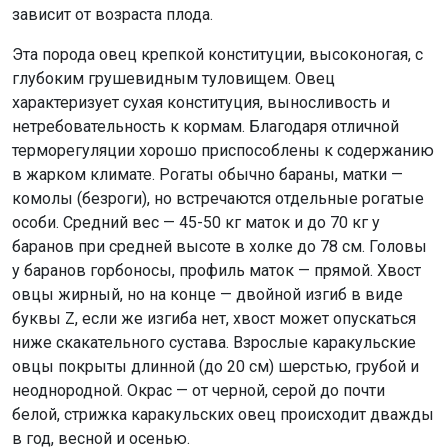
зависит от возраста плода.
Эта порода овец крепкой конституции, высоконогая, с
глубоким грушевидным туловищем. Овец
характеризует сухая конституция, выносливость и
нетребовательность к кормам. Благодаря отличной
терморегуляции хорошо приспособлены к содержанию
в жарком климате. Рогаты обычно бараны, матки —
комолы (безроги), но встречаются отдельные рогатые
особи. Средний вес — 45-50 кг маток и до 70 кг у
баранов при средней высоте в холке до 78 см. Головы
у баранов горбоносы, профиль маток — прямой. Хвост
овцы жирный, но на конце — двойной изгиб в виде
буквы Z, если же изгиба нет, хвост может опускаться
ниже скакательного сустава. Взрослые каракульские
овцы покрыты длинной (до 20 см) шерстью, грубой и
неоднородной. Окрас — от черной, серой до почти
белой, стрижка каракульских овец происходит дважды
в год, весной и осенью.