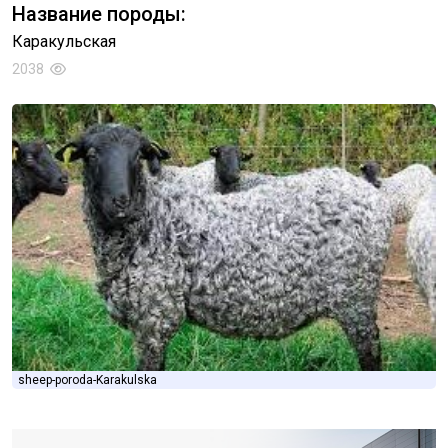
Название породы:
Каракульская
2038
sheep-poroda-Karakulska