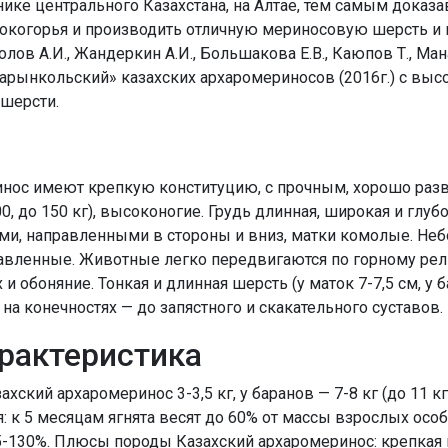
нике центрального Казахстана, на Алтае, тем самым доказ
когорья и производить отличную мериносовую шерсть и в
олов А.И., Жандеркин А.И., Большакова Е.В., Каюпов Т., Ма
рынкольский» казахских архаромериносов (2016г.) с выс
шерсти.
инос имеют крепкую конституцию, с прочным, хорошо раз
100, до 150 кг), высоконогие. Грудь длинная, широкая и глу
и, направленными в стороны и вниз, матки комолые. Неб
тавленные. Животные легко передвигаются по горному ре
и обоняние. Тонкая и длинная шерсть (у маток 7-7,5 см, у 
на конечностях — до запястного и скакательного суставов.
рактеристика
хский архаромеринос 3-3,5 кг, у баранов — 7-8 кг (до 11 кг
 к 5 месяцам ягнята весят до 60% от массы взрослых осо
15-130%. Плюсы породы Казахский архаромеринос: крепкая 