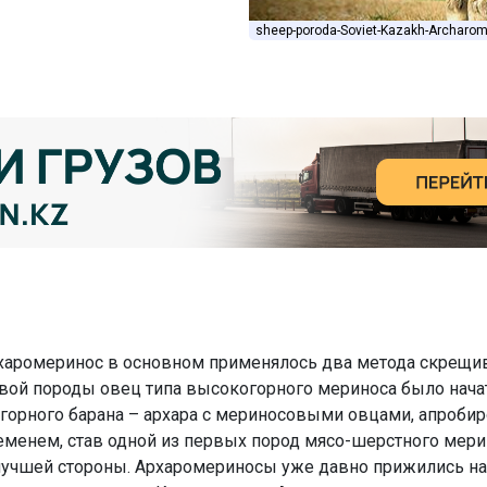
sheep-poroda-Soviet-Kazakh-Archarom
харомеринос в основном применялось два метода скрещив
вой породы овец типа высокогорного мериноса было начато
орного барана – архара с мериносовыми овцами, апробиро
менем, став одной из первых пород мясо-шерстного мери
лучшей стороны. Архаромериносы уже давно прижились н