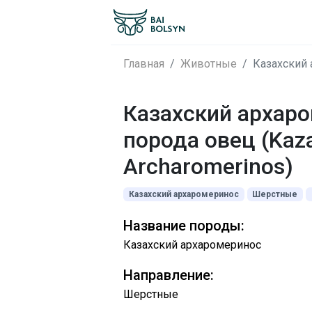
Главная
Животные
Казахский 
Казахский архар
порода овец (Kaz
Archaromerinos)
Казахский архаромеринос
Шерстные
Название породы:
Казахский архаромеринос
Направление:
Шерстные