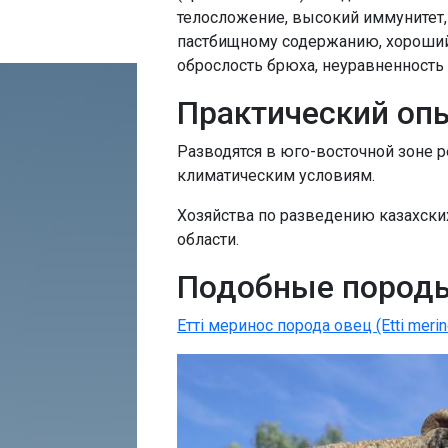
телосложение, высокий иммунитет,
пастбищному содержанию, хороший 
оброслость брюха, неуравненность 
Практический оп
Разводятся в юго-восточной зоне 
климатическим условиям.
Хозяйства по разведению казахски
области.
Подобные пород
Еттi меринос порода овец (Etti merin