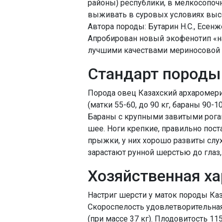
районы) республики, в мелкосопоч
выживать в суровых условиях высо
Автора породы: Бутарин Н.С., Есенж
Апробирован новый экофенотип «на
лучшими качествами мериносовой 
Стандарт породы
Порода овец Казахский архаромер
(матки 55-60, до 90 кг, бараны 90-
Бараны с крупными завитыми рогам
шее. Ноги крепкие, правильно пос
прыжки, у них хорошо развиты слух 
зарастают рунной шерстью до глаз, 
Хозяйственная ха
Настриг шерсти у маток породы Каза
Скороспелость удовлетворительная:
(при массе 37 кг). Плодовитость 1