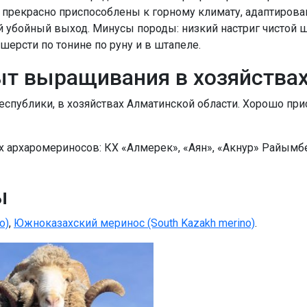
 прекрасно приспособлены к горному климату, адаптирова
убойный выход. Минусы породы: низкий настриг чистой ш
шерсти по тонине по руну и в штапеле.
ыт выращивания в хозяйства
республики, в хозяйствах Алматинской области. Хорошо п
х архаромериносов: КХ «Алмерек», «Аян», «Акнур» Райымб
ы
o)
,
Южноказахский меринос (South Kazakh merino)
.