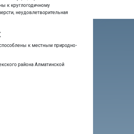
ны к круглогодичному
ерсти, неудовлетворительная
х
риспособлены к местным природно-
екского района Алматинской