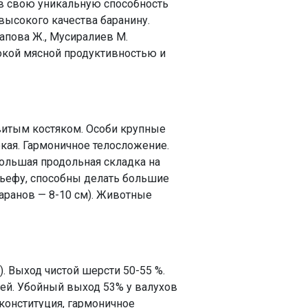
ав свою уникальную способность
ысокого качества баранину.
напова Ж., Мусиралиев М.
окой мясной продуктивностью и
витым костяком. Особи крупные
бокая. Гармоничное телосложение.
ольшая продольная складка на
льефу, способны делать большие
баранов — 8-10 см). Животные
). Выход чистой шерсти 50-55 %.
бей. Убойный выход 53% у валухов
конституция, гармоничное