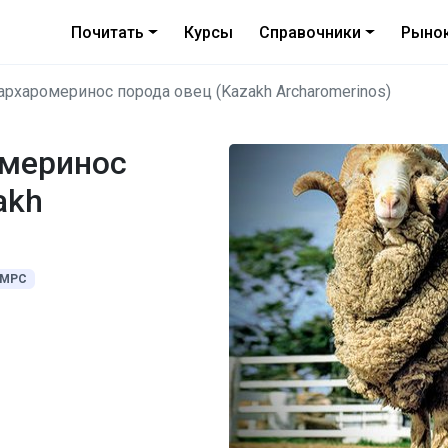
Почитать
Курсы
Справочники
Рыно
архаромеринос порода овец (Kazakh Archaromerinos)
омеринос
akh
МРС