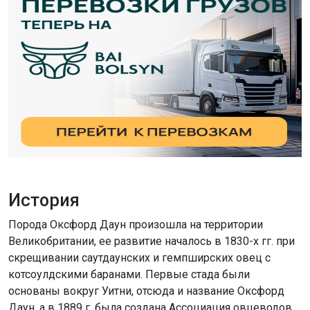
История
Порода Оксфорд Даун произошла на территории
Великобритании, ее развитие началось в 1830-х гг. при
скрещивании саутдаунских и гемпширских овец с
котсоулдскими баранами. Первые стада были
основаны вокруг Уитни, отсюда и название Оксфорд
Даун, а в 1889 г. была создана Ассоциация овцеводов