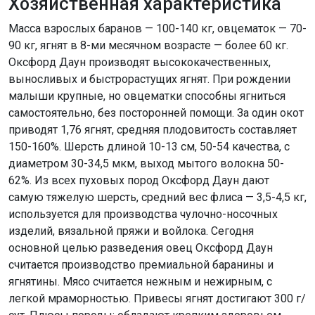
Хозяйственная характеристика
Масса взрослых баранов — 100-140 кг, овцематок — 70-
90 кг, ягнят в 8-ми месячном возрасте — более 60 кг.
Оксфорд Даун производят высококачественных,
выносливых и быстрорастущих ягнят. При рождении
малыши крупные, но овцематки способны ягниться
самостоятельно, без посторонней помощи. За один окот
приводят 1,76 ягнят, средняя плодовитость составляет
150-160%. Шерсть длиной 10-13 см, 50-54 качества, с
диаметром 30-34,5 мкм, выход мытого волокна 50-
62%. Из всех пуховых пород Оксфорд Даун дают
самую тяжелую шерсть, средний вес флиса — 3,5-4,5 кг,
используется для производства чулочно-носочных
изделий, вязальной пряжи и войлока. Сегодня
основной целью разведения овец Оксфорд Даун
считается производство премиальной баранины и
ягнятины. Мясо считается нежным и нежирным, с
легкой мраморностью. Привесы ягнят достигают 300 г/