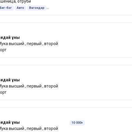
шеница, отруби
Биг-бэг
Авто
Вагондар
Экспорт Қытай
45 келі қап
25 келі қап
Түйіршіктелген
Бидай ұны
ука высший , первый , второй
орт
Бидай ұны
ука высший , первый , второй
орт
Бидай ұны
10 000+
ука высший , первый , второй