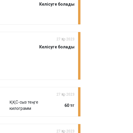
Келісуге болады
27 Қар 2023
Келісуге болады
27 Қар 2023
ҚҚС-сыз теңге
60 тг
килограмм
27 Қар 2023