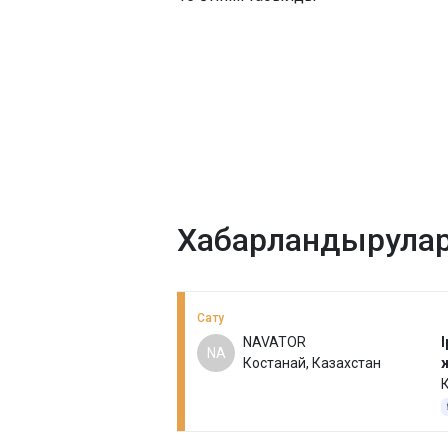
Хабарландырула
Сату
NAVATOR
І
NA
Костанай, Казахстан