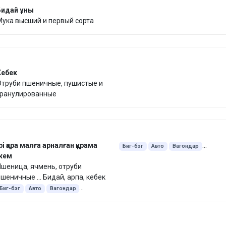
Бидай ұны
ука высший и первый сорта
Кебек
Отруби пшеничные, пушистые и
гранулированные
рі қара малға арналған құрама
Биг-бэг
Авто
Вагондар
жем
Экспорт Қытай
45 келі қап
шеница, ячмень, отруби
25 келі қап
Түйіршіктелген
шеничные ... Бидай, арпа, кебек
Биг-бэг
Авто
Вагондар
Экспорт Қытай
45 келі қап
25 келі қап
Түйіршіктелген