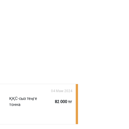
04 Мам 2024
ҚҚС-сыз теңге
82 000 тг
тонна