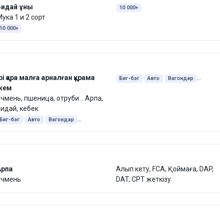
Бидай ұны
10 000+
ука 1 и 2 сорт
10 000+
рі қара малға арналған құрама
Биг-бэг
Авто
Вагондар
жем
Экспорт Қытай
45 келі қап
чмень, пшеница, отруби .. Арпа,
25 келі қап
Түйіршіктелген
идай, кебек
Биг-бэг
Авто
Вагондар
Экспорт Қытай
45 келі қап
25 келі қап
Түйіршіктелген
Арпа
Алып кету, FCA, Қоймаға, DAP,
Ячмень
DAT, CPT жеткізу