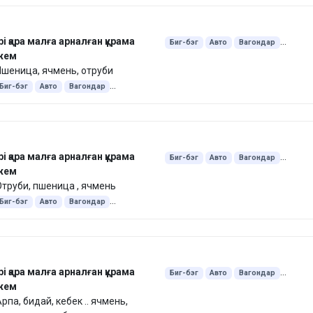
рі қара малға арналған құрама
Биг-бэг
Авто
Вагондар
жем
Экспорт Қытай
45 келі қап
шеница, ячмень, отруби
25 келі қап
Түйіршіктелген
Биг-бэг
Авто
Вагондар
Экспорт Қытай
45 келі қап
25 келі қап
Түйіршіктелген
рі қара малға арналған құрама
Биг-бэг
Авто
Вагондар
жем
Экспорт Қытай
45 келі қап
труби, пшеница , ячмень
25 келі қап
Түйіршіктелген
Биг-бэг
Авто
Вагондар
Экспорт Қытай
45 келі қап
25 келі қап
Түйіршіктелген
рі қара малға арналған құрама
Биг-бэг
Авто
Вагондар
жем
Экспорт Қытай
45 келі қап
рпа, бидай, кебек .. ячмень,
25 келі қап
Түйіршіктелген