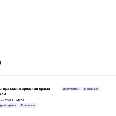
р
рі қара малға арналған құрама
Құжаттармен
45 келі қап
жем
Кормовая мука
Құжаттармен
45 келі қап