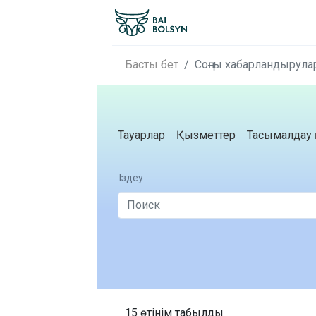
Басты бет
Соңғы хабарландырула
Тауарлар
Қызметтер
Тасымалдау 
Іздеу
15 өтінім табылды