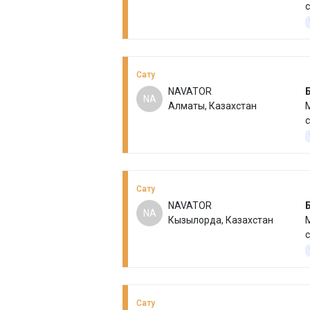
с
Сату
NAVATOR
NA
Алматы, Казахстан
М
с
Сату
NAVATOR
NA
Кызылорда, Казахстан
М
с
Сату