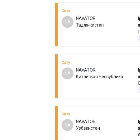
Сату
NAVATOR
І
NA
Таджикистан
П
Сату
NAVATOR
І
NA
Китайская Республика
О
Сату
NAVATOR
І
NA
Узбекистан
А