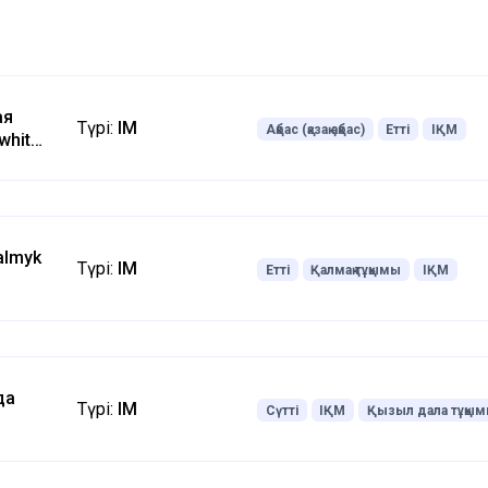
ая
Түрі:
ІҚМ
Ақбас (қазақ ақбас)
Етті
ІҚМ
white-
almyk
Түрі:
ІҚМ
Етті
Қалмақ тұқымы
ІҚМ
да
Түрі:
ІҚМ
Сүтті
ІҚМ
Қызыл дала тұқы