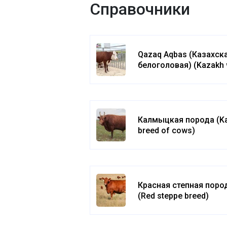
Справочники
Qazaq Aqbas (Казахск
белоголовая) (Kazakh 
headed)
Калмыцкая порода (K
breed of cows)
Красная степная поро
(Red steppe breed)