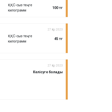
ҚҚС-сыз теңге
100 тг
килограмм
27 Қар 2023
ҚҚС-сыз теңге
45 тг
килограмм
27 Қар 2023
Келісуге болады