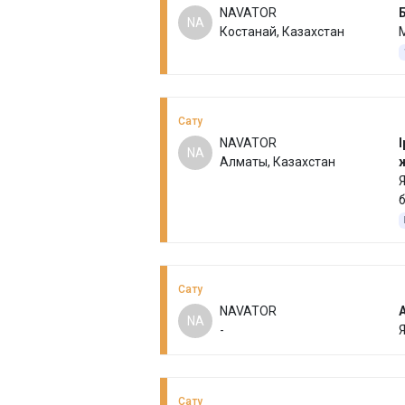
NAVATOR
NA
Костанай, Казахстан
М
Сату
NAVATOR
І
NA
Алматы, Казахстан
Я
б
Сату
NAVATOR
NA
-
Сату