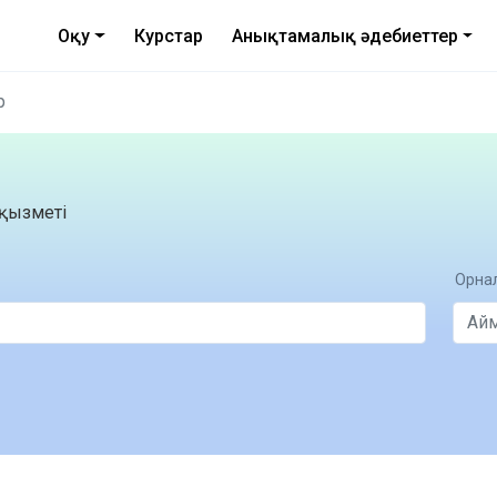
Оқу
Курстар
Анықтамалық әдебиеттер
р
қызметі
Орнал