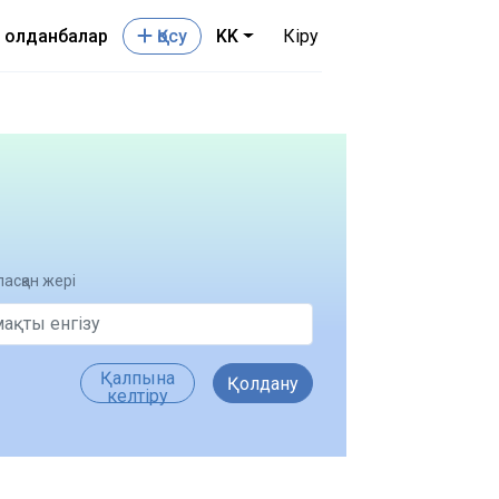
Қолданбалар
Қосу
KK
Кіру
асқан жері
Қалпына
Қолдану
келтіру