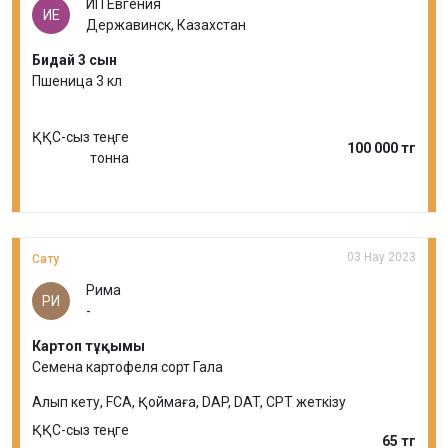
ИП Евгения
ИЕ
Державинск, Казахстан
Бидай 3 сын
Пшеница 3 кл
ҚҚС-сыз теңге
100 000 тг
тонна
03 Нау 2023
Сату
Рима
РИ
-
Картоп тұқымы
Семена картофеля сорт Гала
Алып кету, FCA, Қоймаға, DAP, DAT, CPT жеткізу
ҚҚС-сыз теңге
65 тг