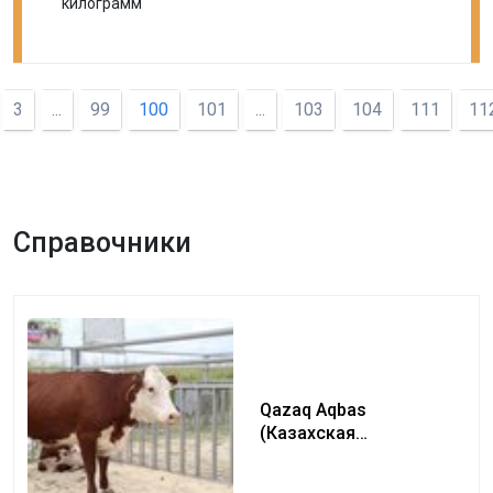
килограмм
3
...
99
100
101
...
103
104
111
11
Справочники
Qazaq Aqbas
(Казахская
белоголовая) (Kazakh
white-headed)