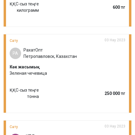
ҚҚС-сыз теңге
600 тг
килограмм
03 Нау 2023
Сату
РахатОпт
РА
Петропавловск, Казахстан
Көк жасымық
Зеленая чечевица
ҚҚС-сыз теңге
250 000 тг
тонна
03 Нау 2023
Сату