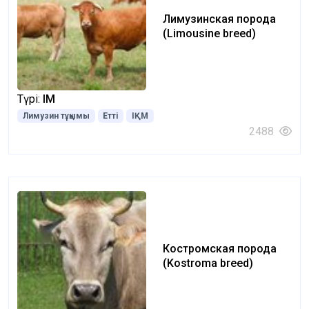
Лимузинская порода
(Limousine breed)
Түрі:
ІҚМ
Лимузин тұқымы
Етті
ІҚМ
2488
Костромская порода
(Kostroma breed)