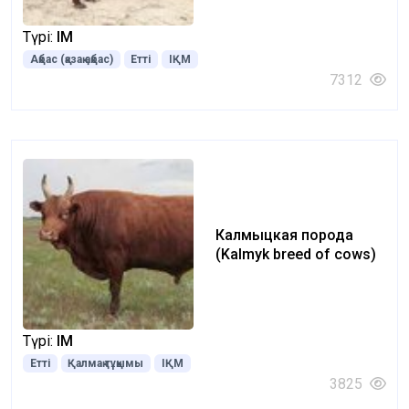
Түрі:
ІҚМ
Ақбас (қазақ ақбас)
Етті
ІҚМ
7312
Калмыцкая порода
(Kalmyk breed of cows)
Түрі:
ІҚМ
Етті
Қалмақ тұқымы
ІҚМ
3825