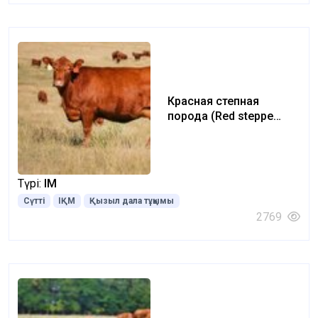
Красная степная
порода (Red steppe
breed)
Түрі:
ІҚМ
Сүтті
ІҚМ
Қызыл дала тұқымы
2769