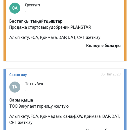
Qassym
QA
-
Бастапқы тыңайтқыштар
Продажа стартовых удобрений PLANSTAR
Алып кету, FCA, Қоймаға, DAP, DAT, CPT жеткізу
Келісуге болады
05 Нау 2023
Сатып алу
Таттыбек
ТА
-
Сары қыша
ТОО Закупает горчицу желтую
Алып кету, FCA, Қоймадағы санақ, EXW, Қоймаға, DAP, DAT,
CPT жеткізу