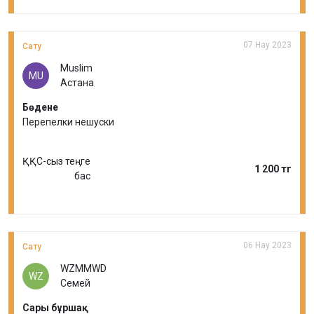
07 Нау 2023
Сату
Muslim
MU
Астана
Бөдене
Перепелки нешуски
ҚҚС-сыз теңге
1 200 тг
бас
06 Нау 2023
Сату
WZMMWD
WZ
Семей
Сары бұршақ