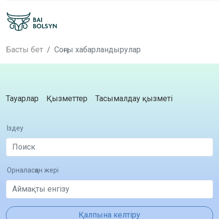
Басты бет
Соңғы хабарландырулар
Тауарлар
Қызметтер
Тасымалдау қызметі
Іздеу
Орналасқан жері
Қалпына келтіру