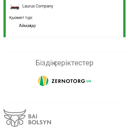
Laurus Company
Қызмет түрі
Аймақтар
Біздің серіктестер