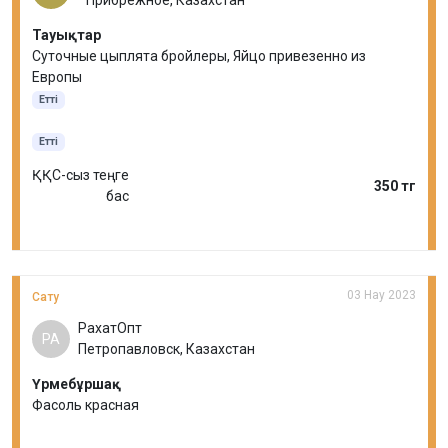
Прибрежное, Казахстан
Тауықтар
Суточные цыплята бройлеры, Яйцо привезенно из
Европы
Етті
Етті
ҚҚС-сыз теңге
350 тг
бас
03 Нау 2023
Сату
РахатОпт
РА
Петропавловск, Казахстан
Үрмебұршақ
Фасоль красная