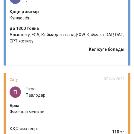
-
Қоңыр зығыр
Куплю лён
до 1300 тонна
Алып кету, FCA, Қоймадағы санақ, EXW, Қоймаға, DAP, DAT,
CPT жеткізу
Келісуге болады
07 Нау 2023
Сату
Tima
TI
Павлодар
Арпа
Ячмень в мешках
ҚҚС-сыз теңге
110 тг