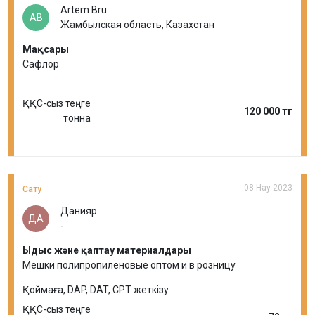
Artem Bru
AB
Жамбылская область, Казахстан
Мақсары
Сафлор
ҚҚС-сыз теңге
120 000 тг
тонна
08 Нау 2023
Сату
Данияр
ДА
-
Ыдыс және қаптау материалдары
Мешки полипропиленовые оптом и в розницу
Қоймаға, DAP, DAT, CPT жеткізу
ҚҚС-сыз теңге