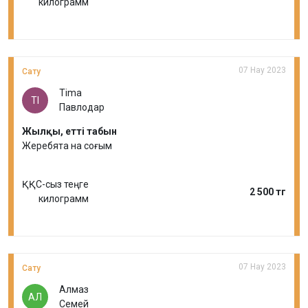
килограмм
07 Нау 2023
Сату
Tima
TI
Павлодар
Жылқы, етті табын
Жеребята на соғым
ҚҚС-сыз теңге
2 500 тг
килограмм
07 Нау 2023
Сату
Алмаз
АЛ
Семей