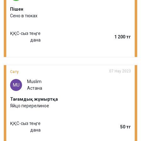
Пішен
Сено в тюках
ҚҚС-сыз теңге
1 200 тг
дана
07 Нау 2023
Сату
Muslim
MU
Астана
Тағамдық жұмыртқа
Яйцо перерелиное
ҚҚС-сыз теңге
50 тг
дана