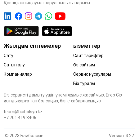
Қазақстанның ауыл шаруашылығы нарығы
Жылдам сілтемелер
Қызметтер
Сату
Сайт тарифтері
Сатып алу
Өз сайтым
Компаниялар
Сервис нұсқаулары
Біз туралы
Біз сервисті дамыту үшін үнемі жұмыс жасаймыз. Егер Сіз
қиындықтарға тап болсаңыз, бізге хабарласыңыз
team@baibolsyn.kz
+7 701 419 3406
© 2023 Байболсын
Version: 3.27