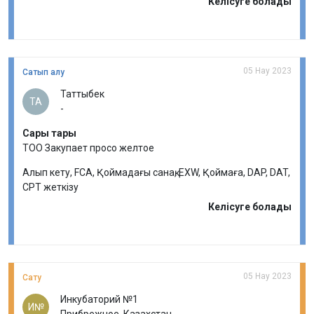
Келісуге болады
05 Нау 2023
Сатып алу
Таттыбек
ТА
-
Сары тары
ТОО Закупает просо желтое
Алып кету, FCA, Қоймадағы санақ, EXW, Қоймаға, DAP, DAT,
CPT жеткізу
Келісуге болады
05 Нау 2023
Сату
Инкубаторий №1
И№