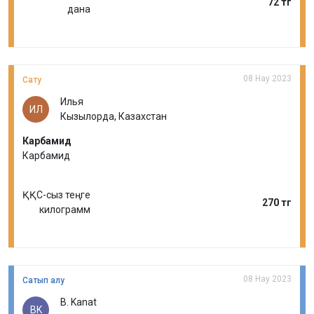
72 тг
дана
08 Нау 2023
Сату
Илья
ИЛ
Кызылорда, Казахстан
Карбамид
Карбамид
ҚҚС-сыз теңге
270 тг
килограмм
08 Нау 2023
Сатып алу
B. Kanat
BK