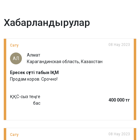
Хабарландырулар
08 Нау 2023
Сату
Алмат
АЛ
Карагандинская область, Казахстан
Ересек сүтті табын ІҚМ
Продам коров. Срочно!
ҚҚС-сыз теңге
400 000 тг
бас
08 Нау 2023
Сату