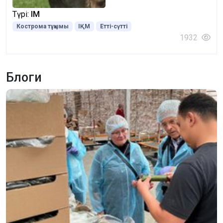
Түрі:
ІҚМ
Кострома тұқымы
ІҚМ
Етті-сүтті
1932
Блоги