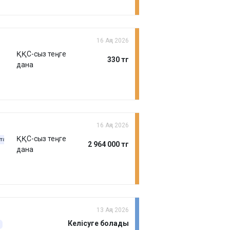
16 Ақп 2026
ҚҚС-сыз теңге
330 тг
дана
16 Ақп 2026
ҚҚС-сыз теңге
тар
2 964 000 тг
дана
13 Ақп 2026
Келісуге болады