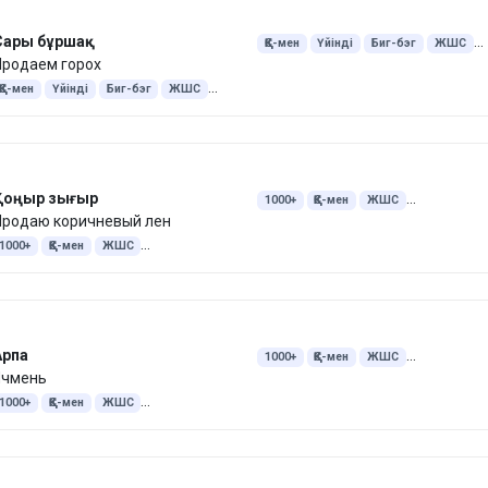
Сары бұршақ
ҚҚС-мен
Үйінді
Биг-бэг
ЖШС
Продаем горох
Бұршақ
ҚҚС-мен
Үйінді
Биг-бэг
ЖШС
Бұршақ
Қоңыр зығыр
1000+
ҚҚС-мен
ЖШС
Продаю коричневый лен
Экспорт Қытай
Экспорт Иран
1000+
ҚҚС-мен
ЖШС
Экспорт Қытай
Экспорт Иран
Арпа
1000+
ҚҚС-мен
ЖШС
Ячмень
Экспорт Қытай
Құжаттармен
1000+
ҚҚС-мен
ЖШС
Экспорт Қытай
Құжаттармен