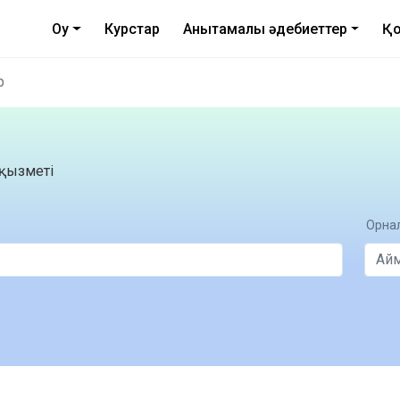
Оқу
Курстар
Анықтамалық әдебиеттер
Қо
р
қызметі
Орнал