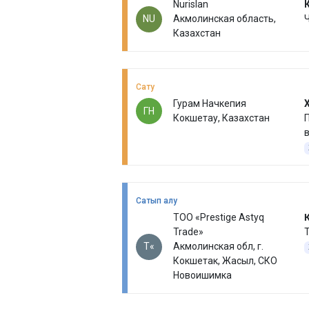
Nurislan
NU
Акмолинская область,
Казахстан
Сату
Гурам Начкепия
ГН
Кокшетау, Казахстан
П
Сатып алу
ТОО «Prestige Astyq
Trade»
Т«
Акмолинская обл, г.
Кокшетак, Жасыл, СКО
Новоишимка