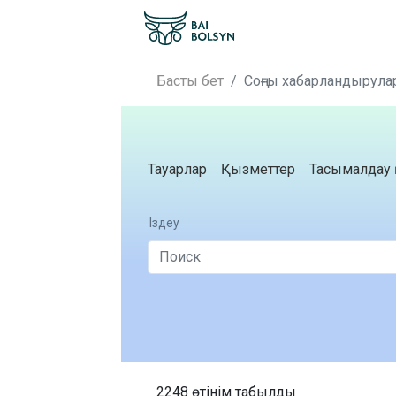
Басты бет
Соңғы хабарландырула
Тауарлар
Қызметтер
Тасымалдау 
Іздеу
2248 өтінім табылды