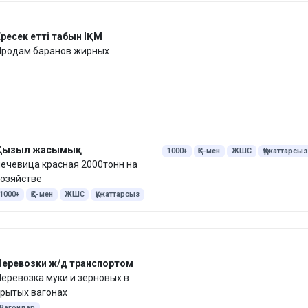
ресек етті табын ІҚМ
Продам баранов жирных
Қызыл жасымық
1000+
ҚҚС-мен
ЖШС
Құжаттарсыз
ечевица красная 2000тонн на
Құжаттармен
Бұршақ дәнділер
хозяйстве
Жасымық
Бұршақ
1000+
ҚҚС-мен
ЖШС
Құжаттарсыз
Құжаттармен
Бұршақ дәнділер
Жасымық
Бұршақ
Перевозки ж/д транспортом
еревозка муки и зерновых в
рытых вагонах
Вагондар