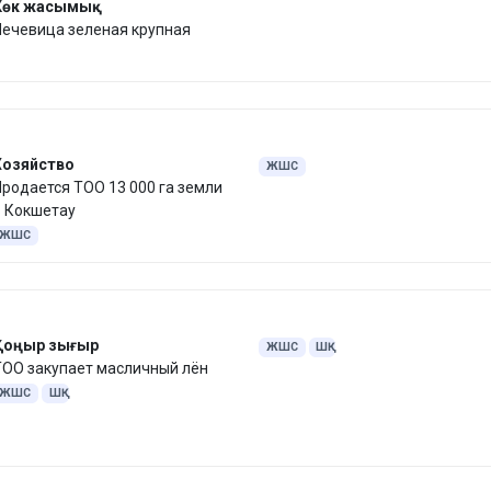
Көк жасымық
Чечевица зеленая крупная
Хозяйство
ЖШС
родается ТОО 13 000 га земли
в Кокшетау
ЖШС
Қоңыр зығыр
ЖШС
ШҚ
ТОО закупает масличный лён
ЖШС
ШҚ