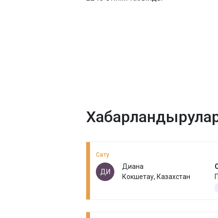
Хабарландырула
Сату
Диана
ДИ
Кокшетау, Казахстан