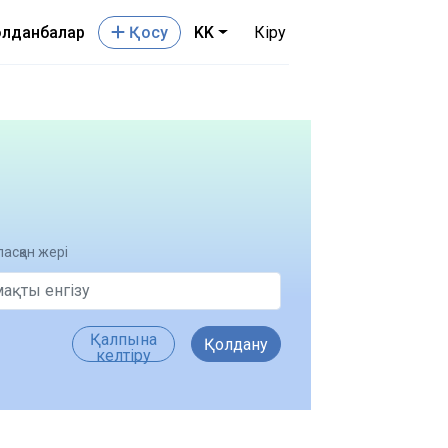
лданбалар
Қосу
KK
Кіру
асқан жері
Қалпына
Қолдану
келтіру