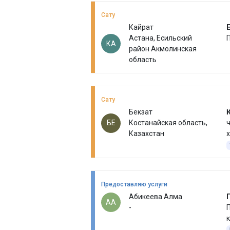
Сату
Кайрат
Е
Астана, Есильский
КА
район Акмолинская
область
Сату
Бекзат
БЕ
Костанайская область,
ч
Казахстан
Предоставляю услуги
Абикеева Алма
АА
-
П
к