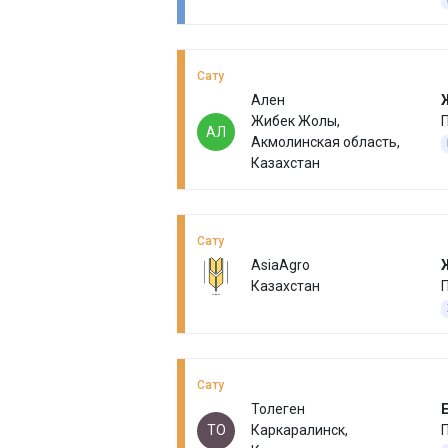
Сату
Ален
Жибек Жолы,
П
АЛ
Акмолинская область,
Казахстан
Сату
AsiaAgro
Казахстан
П
Сату
Толеген
Е
ТО
Каркаралинск,