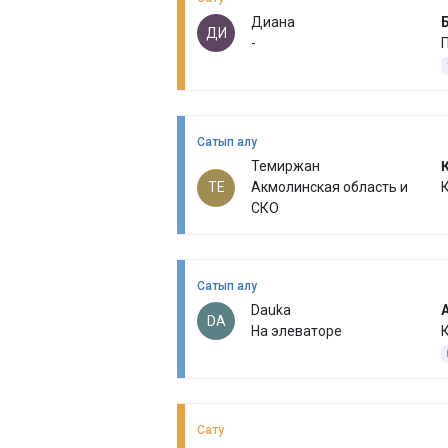
Диана
ДИ
-
Сатып алу
Темиржан
ТЕ
Акмолинская область и
К
СКО
Сатып алу
Dauka
DA
На элеваторе
Сату