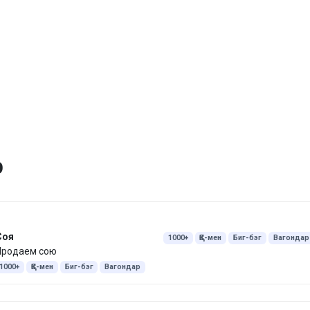
р
Соя
1000+
ҚҚС-мен
Биг-бэг
Вагондар
Продаем сою
ЖШС
Құжаттармен
1000+
ҚҚС-мен
Биг-бэг
Вагондар
ЖШС
Құжаттармен