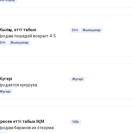
Жылқы, етті табын
Етті
Жылқылар
родам лошадей возраст 4-5
Етті
Жылқылар
Жүгері
Жүгері
родаётся кукуруза
Жүгері
ресек етті табын ІҚМ
100+
Продам баранов из откорма