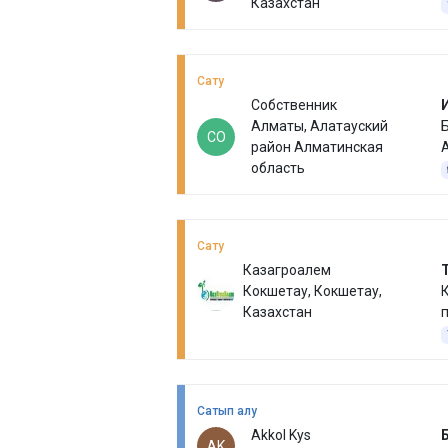
Казахстан
Сату
Собственник
Алматы, Алатауский
СО
район Алматинская
А
область
Сату
Казагроалем
Кокшетау, Кокшетау,
Казахстан
Сатып алу
Akkol Kys
AK