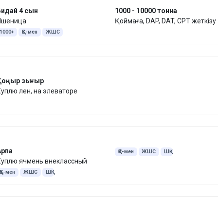
Бидай 4 сын
1000 - 10000 тонна
Пшеница
Қоймаға, DAP, DAT, CPT жеткізу
1000+
ҚҚС-мен
ЖШС
Қоңыр зығыр
уплю лен, на элеваторе
Арпа
ҚҚС-мен
ЖШС
ШҚ
Куплю ячмень внеклассный
ҚҚС-мен
ЖШС
ШҚ