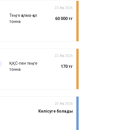
23 Ақп 2026
Теңге қолма-қол
60 000 тг
тонна
22 Ақп 2026
ҚҚС-пен теңге
170 тг
тонна
20 Ақп 2026
Келісуге болады