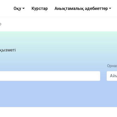
Оқу
Курстар
Анықтамалық әдебиеттер
р
қызметі
Орнал