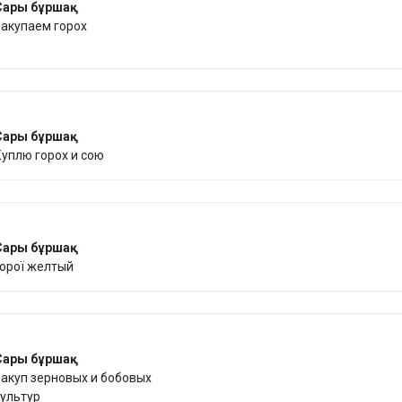
Сары бұршақ
акупаем горох
Сары бұршақ
уплю горох и сою
Сары бұршақ
орої желтый
Сары бұршақ
акуп зерновых и бобовых
ультур