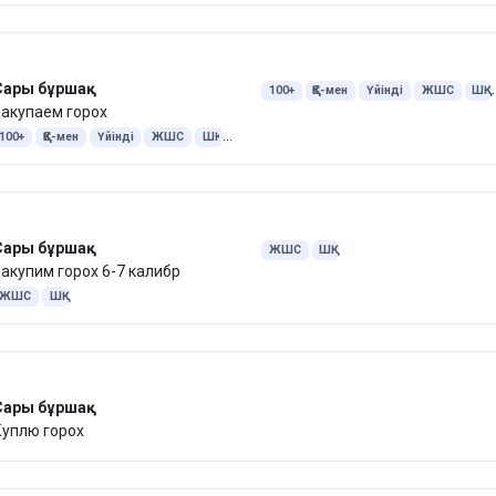
Сары бұршақ
100+
ҚҚС-мен
Үйінді
ЖШС
ШҚ
акупаем горох
Бұршақ
100+
ҚҚС-мен
Үйінді
ЖШС
ШҚ
Бұршақ
Сары бұршақ
ЖШС
ШҚ
акупим горох 6-7 калибр
ЖШС
ШҚ
Сары бұршақ
Куплю горох