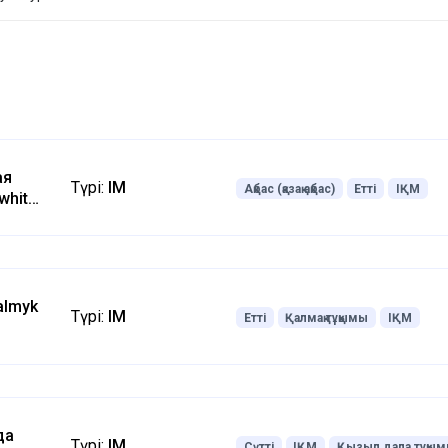
ая
Түрі:
ІҚМ
Ақбас (қазақ ақбас)
Етті
ІҚМ
white-
almyk
Түрі:
ІҚМ
Етті
Қалмақ тұқымы
ІҚМ
да
Түрі:
ІҚМ
Сүтті
ІҚМ
Қызыл дала тұқы