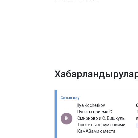
Хабарландырула
Сатып алу
Ilya Kochetkov
Пункты приема С.
Т
IK
Смирново и С. Бишкуль.
я
Также вывозим своими
КамАЗами с места.