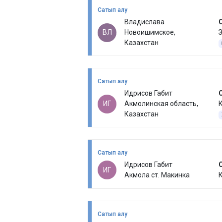
Сатып алу
Владислава
ВЛ
Новоишимское,
З
Казахстан
Сатып алу
Идрисов Габит
ИГ
Акмолинская область,
Казахстан
Сатып алу
Идрисов Габит
ИГ
Акмола ст. Макинка
Сатып алу