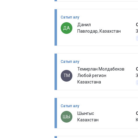
Сатып алу
Данил
ДА
Павлодар, Казахстан
З
Сатып алу
Темирлан Молдабеков
ТМ
Любой регион
З
Казахстана
Сатып алу
Шынгыс
ШЫ
Казахстан