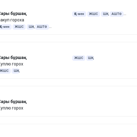
Сары бұршақ
ҚҚС-мен
ЖШС
ШҚ
АШТӨ
акуп гороха
Бұршақ
ҚҚС-мен
ЖШС
ШҚ
АШТӨ
Бұршақ
Сары бұршақ
ЖШС
ШҚ
Куплю горох
ЖШС
ШҚ
Сары бұршақ
Куплю горох