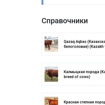
Справочники
Qazaq Aqbas (Казахск
белоголовая) (Kazakh 
headed)
Калмыцкая порода (K
breed of cows)
Красная степная поро