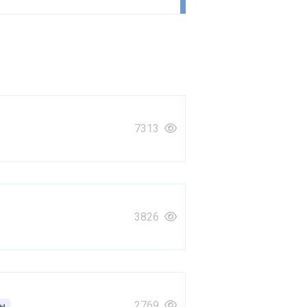
7313
3826
2769
мы