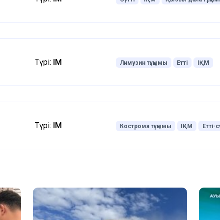
Түрі:
ІҚМ
Лимузин тұқымы
Етті
ІҚМ
Түрі:
ІҚМ
Кострома тұқымы
ІҚМ
Етті-с