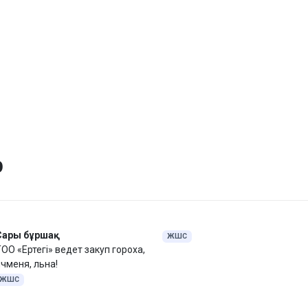
р
Сары бұршақ
ЖШС
ОО «Ертегi» ведет закуп гороха,
чменя, льна!
ЖШС