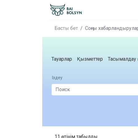
Басты бет
Соңғы хабарландырула
Тауарлар
Қызметтер
Тасымалдау 
Іздеу
11 өтінім табылды