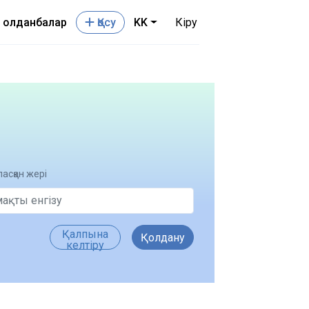
Қолданбалар
Қосу
KK
Кіру
асқан жері
Қалпына
Қолдану
келтіру