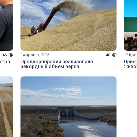
46
14 Қараша, 2025
40
17 Қар
ктов
Продкорпорация реализовала
Орие
рекордный объем зерна
живо