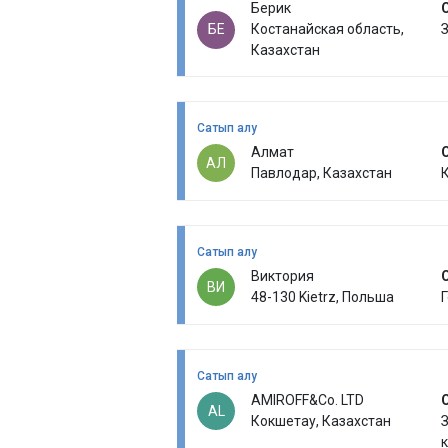
Берик
БЕ
Костанайская область,
З
Казахстан
Сатып алу
Алмат
АЛ
Павлодар, Казахстан
К
Сатып алу
Виктория
ВИ
48-130 Kietrz, Польша
Г
Сатып алу
AMIROFF&Co. LTD
AL
Кокшетау, Казахстан
З
к