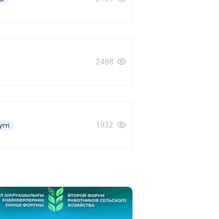
2488
1932
үтті