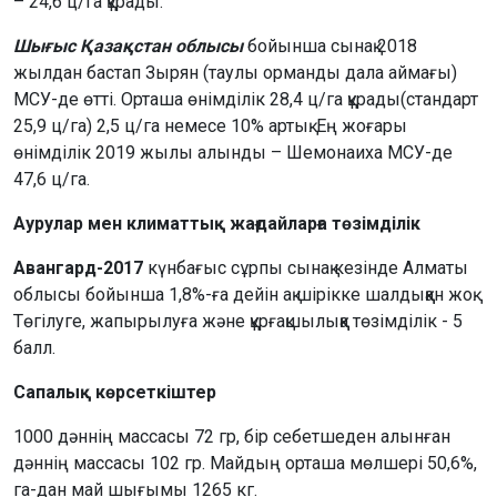
– 24,6 ц/га құрады.
Шығыс Қазақстан облысы
бойынша сынақ 2018
жылдан бастап Зырян (таулы орманды дала аймағы)
МСУ-де өтті. Орташа өнімділік 28,4 ц/га құрады(стандарт
25,9 ц/га) 2,5 ц/га немесе 10% артық. Ең жоғары
өнімділік 2019 жылы алынды – Шемонаиха МСУ-де
47,6 ц/га.
Аурулар мен климаттық жағдайларға төзімділік
Авангард-2017
күнбағыс сұрпы сынақ кезінде Алматы
облысы бойынша 1,8%-ға дейін ақ шірікке шалдыққан жоқ.
Төгілуге, жапырылуға және құрғақшылыққа төзімділік - 5
балл.
Сапалық көрсеткіштер
1000 дәннің массасы 72 гр, бір себетшеден алынған
дәннің массасы 102 гр. Майдың орташа мөлшері 50,6%,
га-дан май шығымы 1265 кг.