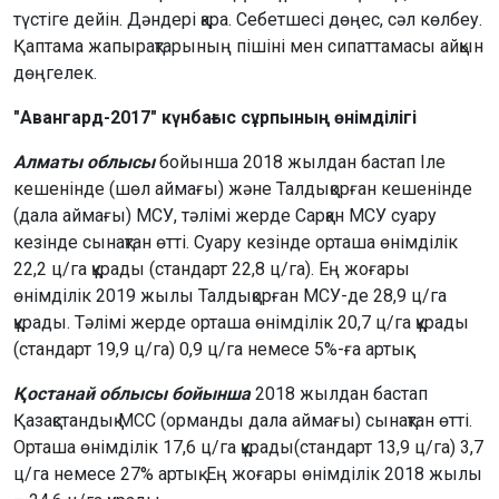
түстіге дейін. Дәндері қара. Себетшесі дөңес, сәл көлбеу.
Қаптама жапырақтарының пішіні мен сипаттамасы айқын
дөңгелек.
"Авангард-2017" күнбағыс сұрпының өнімділігі
Алматы облысы
бойынша 2018 жылдан бастап Іле
кешенінде (шөл аймағы) және Талдықорған кешенінде
(дала аймағы) МСУ, тәлімі жерде Сарқан МСУ суару
кезінде сынақтан өтті. Суару кезінде орташа өнімділік
22,2 ц/га құрады (стандарт 22,8 ц/га). Ең жоғары
өнімділік 2019 жылы Талдықорған МСУ-де 28,9 ц/га
құрады. Тәлімі жерде орташа өнімділік 20,7 ц/га құрады
(стандарт 19,9 ц/га) 0,9 ц/га немесе 5%-ға артық.
Қостанай облысы бойынша
2018 жылдан бастап
Қазақстандық МСС (орманды дала аймағы) сынақтан өтті.
Орташа өнімділік 17,6 ц/га құрады(стандарт 13,9 ц/га) 3,7
ц/га немесе 27% артық. Ең жоғары өнімділік 2018 жылы