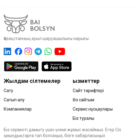
Қазақстанның ауыл шаруашылығы нарығы
Жылдам сілтемелер
Қызметтер
Сату
Сайт тарифтері
Сатып алу
Өз сайтым
Компаниялар
Сервис нұсқаулары
Біз туралы
Біз сервисті дамыту үшін үнемі жұмыс жасаймыз. Егер Сіз
қиындықтарға тап болсаңыз, бізге хабарласыңыз