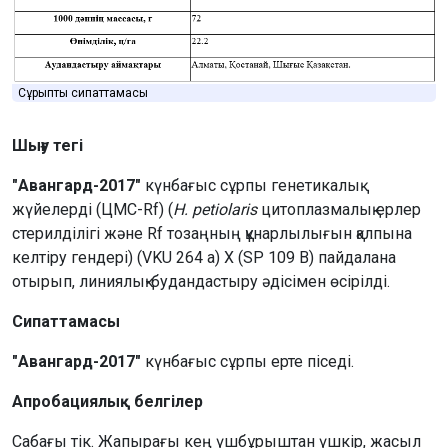
Сұрыптың сипаттамасы
Шығу тегі
"Авангард-2017"
күнбағыс сұрпы генетикалық
жүйелерді (ЦМС-Rf) (
H. petiolaris
цитоплазмалық ерлер
стерилділігі және Rf тозаңның құнарлылығын қалпына
келтіру гендері) (VKU 264 a) X (SP 109 B) пайдалана
отырып, линиялық-будандастыру әдісімен өсірілді.
Сипаттамасы
"Авангард-2017"
күнбағыс сұрпы ерте піседі.
Апробациялық белгілер
Сабағы тік. Жапырағы кең үшбұрыштан үшкір, жасыл