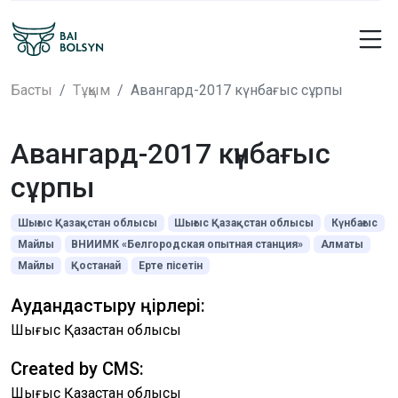
Басты
Тұқым
Авангард-2017 күнбағыс cұрпы
Авангард-2017 күнбағыс
cұрпы
Шығыс Қазақстан облысы
Шығыс Қазақстан облысы
Күнбағыс
Майлы
ВНИИМК «Белгородская опытная станция»
Алматы
Майлы
Қостанай
Ерте пісетін
Аудандастыру өңірлері:
Шығыс Қазақстан облысы
Created by CMS:
Шығыс Қазақстан облысы