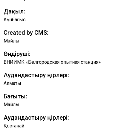
Дақыл:
Күнбағыс
Created by CMS:
Майлы
Өндіруші:
ВНИИМК «Белгородская опытная станция»
Аудандастыру өңірлері:
Алматы
Бағыты:
Майлы
Аудандастыру өңірлері:
Қостанай