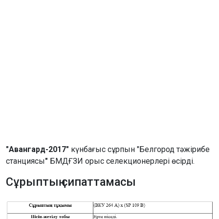
"Авангард-2017"
күнбағыс сұрпын "Белгород тәжірибе
станциясы
"
БМДҒЗИ орыс селекционерлері өсірді.
Сұрыптың сипаттамасы