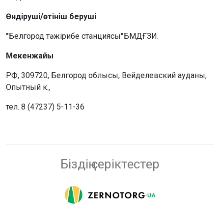
Өндіруші/өтініш беруші
"
Белгород тәжірибе станциясы
"
БМДҒЗИ.
Мекенжайы
РФ, 309720, Белгород облысы, Вейделевский ауданы,
Опытный к.,
тел. 8 (47237) 5-11-36
Біздің серіктестер