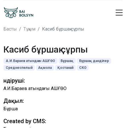
Басты
Тұқым
Касиб бұршақ сұрпы
Касиб бұршақ сұрпы
А.И.Бараев атындағы АШҒӨО
Бұршақ
Бұршақ дәнділер
Среднеспелый
Ақмола
Қостанай
СКО
Өндіруші:
А.И.Бараев атындағы АШҒӨО
Дақыл:
Бұршақ
Created by CMS: