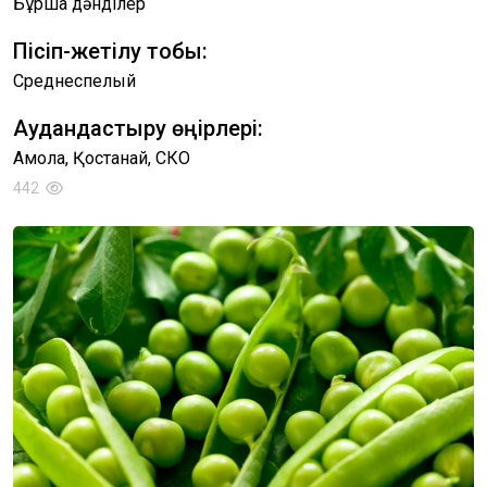
Бұршақ дәнділер
Пісіп-жетілу тобы:
Среднеспелый
Аудандастыру өңірлері:
Ақмола, Қостанай, СКО
442