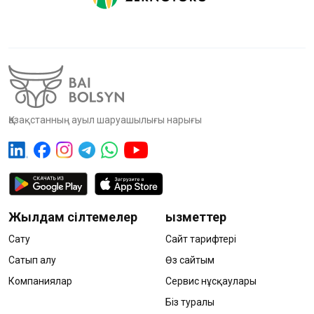
Қазақстанның ауыл шаруашылығы нарығы
Жылдам сілтемелер
Қызметтер
Сату
Сайт тарифтері
Сатып алу
Өз сайтым
Компаниялар
Сервис нұсқаулары
Біз туралы