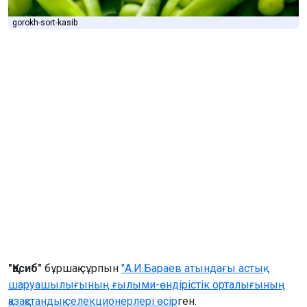
gorokh-sort-kasib
"Қасиб"
бұршақ сұрпын
"А.И.Бараев атындағы астық
шаруашылығының ғылыми-өндірістік орталығының
қазақстандық селекционерлері өсір
ген.