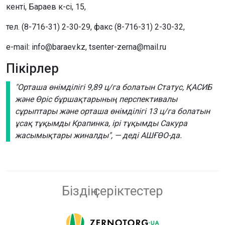
кенті, Бараев к-сі, 15,
тел. (8-716-31) 2-30-29, факс (8-716-31) 2-30-32,
e-mail: info@baraev.kz, tsenter-zerna@mail.ru
Пікірлер
"Орташа өнімділігі 9,89 ц/га болатын Статус, ҚАСИБ
және Өріс бұршақтарының перспективалы
сұрыптары және орташа өнімділігі 13 ц/га болатын
ұсақ тұқымды Крапинка, ірі тұқымды Сакура
жасымықтары жиналды", — деді АШҒӨО-да.
Біздің серіктестер