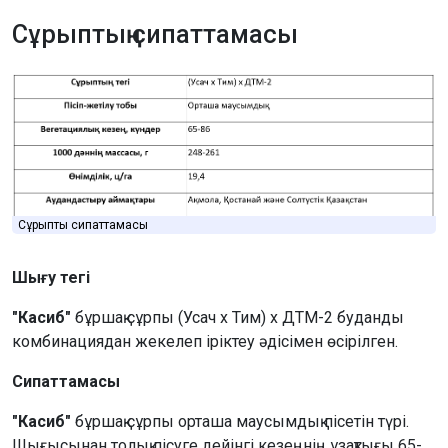
Сұрыптың сипаттамасы
Сұрыптың сипаттамасы
Шығу тегі
"Касиб"
бұршақ сұрпы (Усач х Тим) х ДТМ-2 буданды
комбинациядан жекелеп іріктеу әдісімен өсірілген.
Сипаттамасы
"Касиб"
бұршақ сұрпы орташа маусымдық пісетін түрі.
Шығысынан толық пісуге дейінгі кезеңнің ұзақтығы 65-