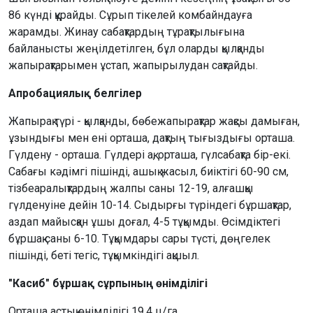
86 күнді құрайды. Сұрып тікелей комбайндауға
жарамды. Жинау сабақтардың тұрақтылығына
байланысты жеңілдетілген, бұл оларды қылқанды
жапырақтарымен ұстап, жапырылудан сақтайды.
Апробациялық белгілер
Жапырақ түрі - қылқанды, бөбежапырақтар жақсы дамыған,
ұзындығы мен ені орташа, дақтың тығыздығы орташа.
Гүлдену - орташа. Гүлдері ақ, орташа, гүлсабақта бір-екі.
Сабағы кәдімгі пішінді, ашық жасыл, биіктігі 60-90 см,
тізбеаралықтардың жалпы саны 12-19, алғашқы
гүлденуіне дейін 10-14. Сыдырғы түріндегі бұршақтар,
аздап майысқан ұшы доғал, 4-5 тұқымды. Өсімдіктегі
бұршақ саны 6-10. Тұқымдары сары түсті, дөңгелек
пішінді, беті тегіс, тұқымкіндігі ақшыл.
"Касиб" бұршақ сұрпының өнімділігі
Орташа астық өнімділігі 19,4 ц/га.