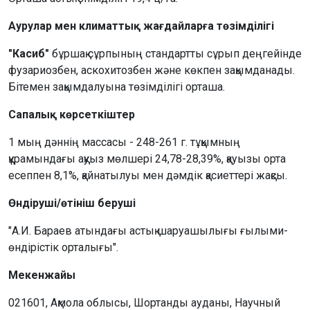
Аурулар мен климаттық жағдайларға төзімділігі
"Касиб"
бұршақ сұрпының стандартты сұрып деңгейінде
фузариозбен, аскохитозбен және көкпен зақымданады.
Бітемен зақымдалуына төзімділігі орташа.
Сапалық көрсеткіштер
1 мың дәннің массасы - 248-261 г. тұқымның
құрамындағы ақуыз мөлшері 24,78-28,39%, қауызы орта
есеппен 8,1%, қайнатылуы мен дәмдік қасиеттері жақсы.
Өндіруші/өтініш беруші
"А.И. Бараев атындағы астық шаруашылығы ғылыми-
өндірістік орталығы".
Мекенжайы
021601, Ақмола облысы, Шортанды ауданы, Научный