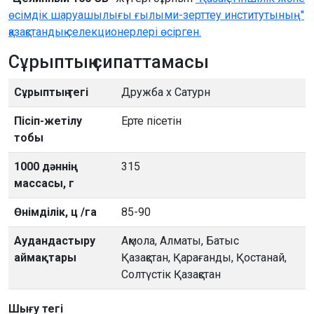
өсімдік шаруашылығы ғылыми-зерттеу институтының"
қазақстандық селекционерлері өсірген.
Сұрыптың сипаттамасы
Сұрыптың тегі
Дружба х Сатурн
Пісіп-жетілу
Ерте пісетін
тобы
1000 дәннің
315
массасы, г
Өнімділік, ц /га
85-90
Аудандастыру
Ақмола, Алматы, Батыс
аймақтары
Қазақстан, Қарағанды, Қостанай,
Солтүстік Қазақстан
Шығу тегі