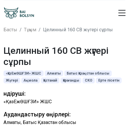
Басты
Тұқым
Целинный 160 СВ жүгері сұрпы
Целинный 160 СВ жүгері
сұрпы
«ҚазЕжӨШҒЗИ» ЖШС
Алматы
Батыс Қазақстан облысы
Жүгері
Ақмола
Қостанай
Қарағанды
СКО
Ерте пісетін
Өндіруші:
«ҚазЕжӨШҒЗИ» ЖШС
Аудандастыру өңірлері:
Алматы, Батыс Қазақстан облысы