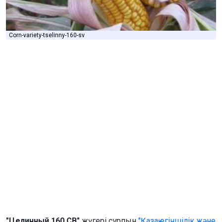
Corn-variety-tselinny-160-sv
"Целинный 160 СВ"
жүгері сұрпын
"Қазақ егіншілік және