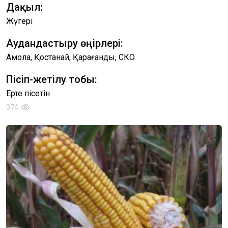
Дақыл:
Жүгері
Аудандастыру өңірлері:
Ақмола, Қостанай, Қарағанды, СКО
Пісіп-жетілу тобы:
Ерте пісетін
374