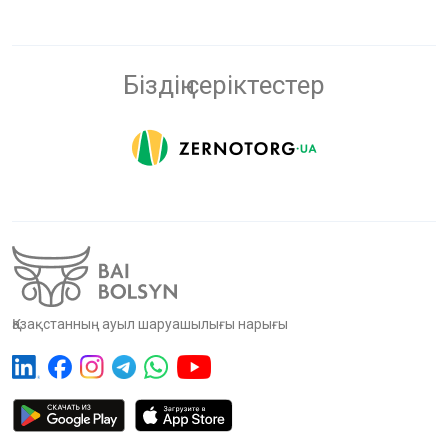
Біздің серіктестер
Қазақстанның ауыл шаруашылығы нарығы