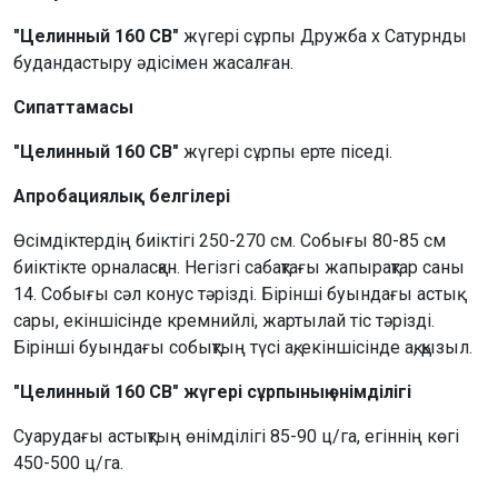
"Целинный 160 СВ"
жүгері сұрпы Дружба х Сатурнды
будандастыру әдісімен жасалған.
Сипаттамасы
"Целинный 160 СВ"
жүгері сұрпы ерте піседі.
Апробациялық белгілері
Өсімдіктердің биіктігі 250-270 см. Собығы 80-85 см
биіктікте орналасқан. Негізгі сабақтағы жапырақтар саны
14. Собығы сәл конус тәрізді. Бірінші буындағы астық
сары, екіншісінде кремнийлі, жартылай тіс тәрізді.
Бірінші буындағы собықтың түсі ақ, екіншісінде ақ, қызыл.
"Целинный 160 СВ" жүгері сұрпының өнімділігі
Суарудағы астықтың өнімділігі 85-90 ц/га, егіннің көгі
450-500 ц/га.