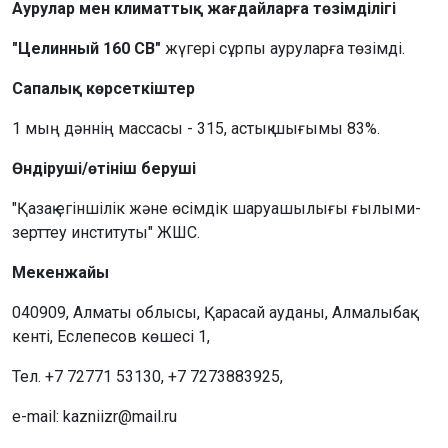
Аурулар мен климаттық жағдайларға төзімділігі
"Целинный 160 СВ"
жүгері сұрпы ауруларға төзімді.
Сапалық көрсеткіштер
1 мың дәннің массасы - 315, астық шығымы 83%.
Өндіруші/өтініш беруші
"Қазақ егіншілік және өсімдік шаруашылығы ғылыми-
зерттеу институты" ЖШС.
Мекенжайы
040909, Алматы облысы, Қарасай ауданы, Алмалыбақ
кенті, Еслепесов көшесі 1,
Тел. +7 72771 53130, +7 7273883925,
e-mail: kazniizr@mail.ru