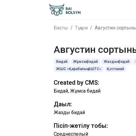
Басты
Тұқым
Августин сортын
Августин сортын
Бидай
Жұмсақ бидай
Жаздық бидай
ЖШС «Қарабалық АШТС»
Қостанай
Created by CMS:
Бидай, Жұмсақ бидай
Дақыл:
Жаздық бидай
Пісіп-жетілу тобы:
Среднеспелый