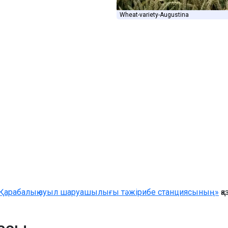
Wheat-variety-Augustina
Қарабалық ауыл шаруашылығы тәжірибе станциясының»
қа