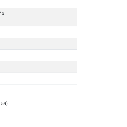
 х
59).