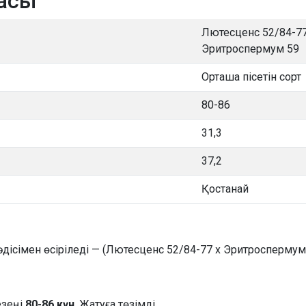
масы
Лютесценс 52/84-77
Эритроспермум 59
Орташа пісетін сорт
80-86
31,3
37,2
Қостанай
дісімен өсіріледі — (Лютесценс 52/84-77 x Эритроспермум 
езеңі
80-86 күн
. Жатуға төзімді.