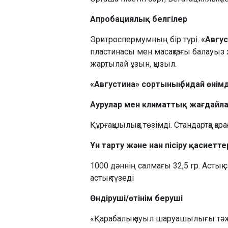
Апробациялық белгілер
Эритроспермумның бір түрі.
«Авгус
пластинасы мен масақтағы балауыз ж
жартылай ұзын, қызыл.
«Августина» сортының бидай өнімді
Аурулар мен климаттық жағдайлар
Құрғақшылыққа төзімді. Стандартқа қа
Ұн тарту және нан пісіру қасиетте
1000 дәннің салмағы 32,5 гр. Астық 
астық түзеді
Өндіруші/өтінім беруші
«Қарабалық ауыл шаруашылығы тә