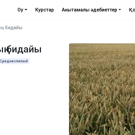
Оқу
Курстар
Анықтамалық әдебиеттер
Қо
ың бидайы
ың бидайы
Среднеспелый