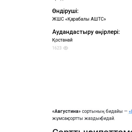
Өндіруші:
ЖШС «Қарабалық АШТС»
Аудандастыру өңірлері:
Қостанай
1623
«Августина»
сортының бидайы —
«
жұмсақ сортты жаздық бидай.