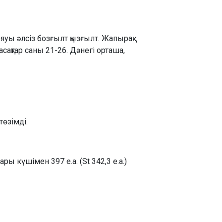
ояуы әлсіз бозғылт қызғылт. Жапырақ
сақтар саны 21-26. Дәнегі орташа,
төзімді.
ы күшімен 397 е.а. (St 342,3 е.а.)