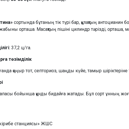
тина»
сортында бұтаның тік түрі бар, құлақтың антоцианин б
абыны орташа. Масақтың пішіні цилиндр тәрізді, орташа, ма
лігі
: 37,2 ц/га.
ға төзімділік
рағанда қоңыр тот, септориоз, шаңды күйе, тамыр шіріктеріне 
рі
сапасы бойынша құнды бидайға жатады. Бұл сорт ұнның жоғар
жірибе станциясы» ЖШС