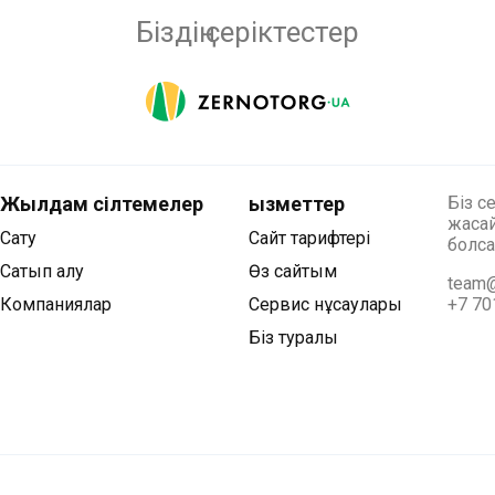
Біздің серіктестер
Жылдам сілтемелер
Қызметтер
Біз с
жасай
Сату
Сайт тарифтері
болса
Сатып алу
Өз сайтым
team@
Компаниялар
Сервис нұсқаулары
+7 70
Біз туралы