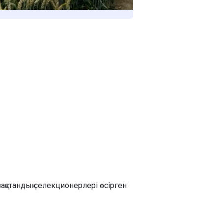
зақстандық селекционерлері өсірген