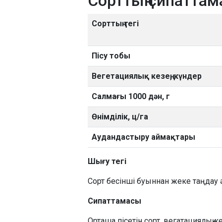
Сорттың сипатта
Сорттың тегі
Пісу тобы
Вегетациялық кезең, күндер
Салмағы 1000 дән, г
Өнімділік, ц/га
Аудандастыру аймақтары
Шығу тегі
Сорт бесінші буыннан жеке таңдау ә
Сипаттамасы
Орташа пісетін сорт, вегатациялық к