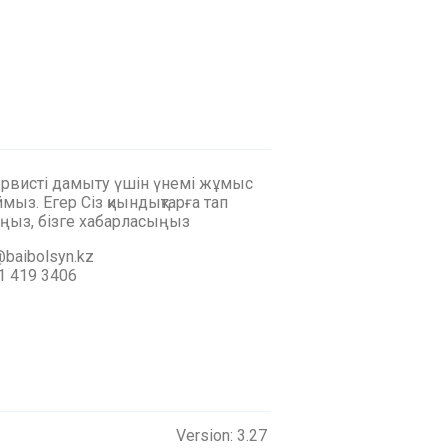
ервисті дамыту үшін үнемі жұмыс
мыз. Егер Сіз қиындықтарға тап
ңыз, бізге хабарласыңыз
baibolsyn.kz
1 419 3406
Version: 3.27