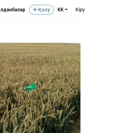
лданбалар
Қосу
KK
Кіру