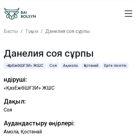
Басты
Тұқым
Данелия соя сұрпы
Данелия соя сұрпы
«ҚазЕжӨШҒЗИ» ЖШС
Соя
Ақмола
Қостанай
Ерте пісетін
Өндіруші:
«ҚазЕжӨШҒЗИ» ЖШС
Дақыл:
Соя
Аудандастыру өңірлері:
Ақмола, Қостанай