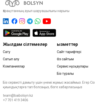
Қазақстанның ауыл шаруашылығы нарығы
Жылдам сілтемелер
Қызметтер
Сату
Сайт тарифтері
Сатып алу
Өз сайтым
Компаниялар
Сервис нұсқаулары
Біз туралы
Біз сервисті дамыту үшін үнемі жұмыс жасаймыз. Егер Сіз
қиындықтарға тап болсаңыз, бізге хабарласыңыз
team@baibolsyn.kz
+7 701 419 3406