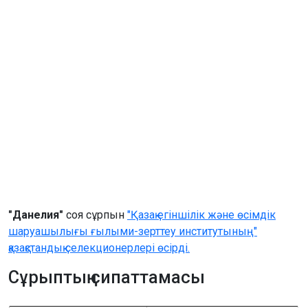
"Данелия"
соя сұрпын
"Қазақ егіншілік және өсімдік
шаруашылығы ғылыми-зерттеу институтының"
қазақстандық селекционерлері өсірді.
Сұрыптың сипаттамасы