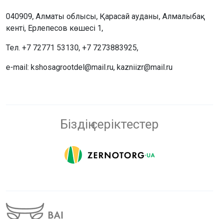
040909, Алматы облысы, Қарасай ауданы, Алмалыбақ
кенті, Ерлепесов көшесі 1,
Тел. +7 72771 53130, +7 7273883925,
e-mail: kshosagrootdel@mail.ru, kazniizr@mail.ru
Біздің серіктестер