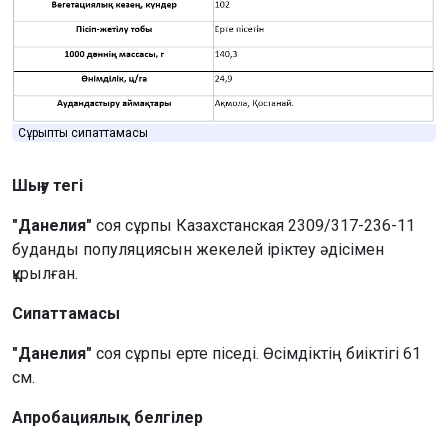
Сұрыптың сипаттамасы
Шығу тегі
"Данелия"
соя сұрпы Казахстанская 2309/317-236-11
буданды популяциясын жекелей іріктеу әдісімен
құрылған.
Сипаттамасы
"Данелия"
соя сұрпы ерте піседі. Өсімдіктің биіктігі 61
см.
Апробациялық белгілер