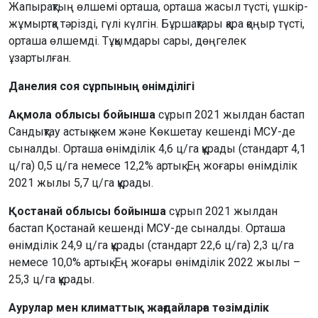
Жапырақтың өлшемі орташа, орташа жасыл түсті, үшкір-
жұмыртқа тәрізді, гүлі күлгін. Бұршақтары қара қоңыр түсті,
орташа өлшемді. Тұқымдары сары, дөңгелек
ұзартылған.
Данелия соя сұрпының өнімділігі
Ақмола облысы бойынша
сұрып 2021 жылдан бастап
Сандықтау астық жем және Көкшетау кешенді МСУ-де
сыналды. Орташа өнімділік 4,6 ц/га құрады (стандарт 4,1
ц/га) 0,5 ц/га немесе 12,2% артық. Ең жоғары өнімділік
2021 жылы 5,7 ц/га құрады.
Қостанай облысы бойынша
сұрып 2021 жылдан
бастап Қостанай кешенді МСУ-де сыналды. Орташа
өнімділік 24,9 ц/га құрады (стандарт 22,6 ц/га) 2,3 ц/га
немесе 10,0% артық. Ең жоғары өнімділік 2022 жылы –
25,3 ц/га құрады.
Аурулар мен климаттық жағдайларға төзімділік