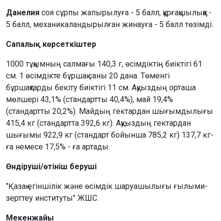
Данелия
соя сұрпы жапырылуға - 5 балл, құрғақшылыққа -
5 балл, механикаландырылған жинауға - 5 балл төзімді.
Сапалық көрсеткіштер
1000 тұқымның салмағы 140,3 г, өсімдіктің биіктігі 61
см. 1 өсімдікте бұршақ саны 20 дана. Төменгі
бұршақтарды бекіту биіктігі 11 см. Ақуыздың орташа
мөлшері 43,1% (стандартты 40,4%), май 19,4%
(стандартты 20,2%). Майдың гектардан шығымдылығы
415,4 кг (стандартта 392,6 кг). Ақуыздың гектардан
шығымы 922,9 кг (стандарт бойынша 785,2 кг) 137,7 кг-
ға немесе 17,5% - ға артады.
Өндіруші/өтініш беруші
"Қазақ егіншілік және өсімдік шаруашылығы ғылыми-
зерттеу институты" ЖШС.
Мекенжайы