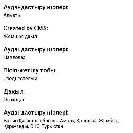
Аудандастыру өңірлері:
Алматы
Created by CMS:
Жемшөп дақыл
Аудандастыру өңірлері:
Павлодар
Пісіп-жетілу тобы:
Среднеспелый
Дақыл:
Эспарцет
Аудандастыру өңірлері:
Батыс Қазақстан облысы, Ақмола, Қостанай, Жамбыл,
Қарағанды, СКО, Түркістан