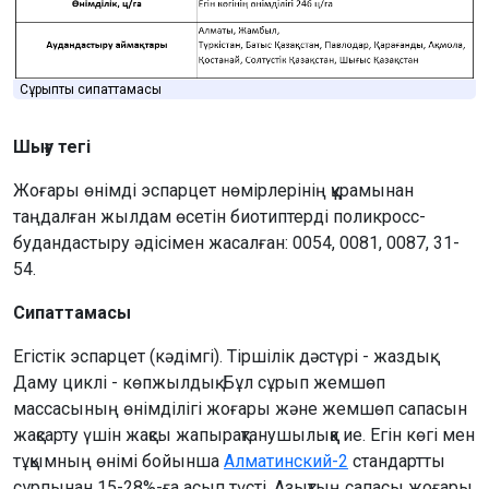
Сұрыптың сипаттамасы
Шығу тегі
Жоғары өнімді эспарцет нөмірлерінің құрамынан
таңдалған жылдам өсетін биотиптерді поликросс-
будандастыру әдісімен жасалған: 0054, 0081, 0087, 31-
54.
Сипаттамасы
Егістік эспарцет (кәдімгі). Тіршілік дәстүрі - жаздық.
Даму циклі - көпжылдық. Бұл сұрып жемшөп
массасының өнімділігі жоғары және жемшөп сапасын
жақсарту үшін жақсы жапырақтанушылыққа ие. Егін көгі мен
тұқымның өнімі бойынша
Алматинский-2
стандартты
сұрпынан 15-28%-ға асып түсті. Азықтың сапасы жоғары