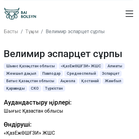
Басты
Тұқым
Велимир эспарцет сұрпы
Велимир эспарцет сұрпы
Шығыс Қазақстан облысы
«ҚазЕжӨШҒЗИ» ЖШС
Алматы
Жемшөп дақыл
Павлодар
Среднеспелый
Эспарцет
Батыс Қазақстан облысы
Ақмола
Қостанай
Жамбыл
Қарағанды
СКО
Түркістан
Аудандастыру өңірлері:
Шығыс Қазақстан облысы
Өндіруші:
«ҚазЕжӨШҒЗИ» ЖШС