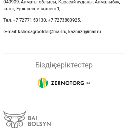
040909, Алматы облысы, Қарасай ауданы, Алмалыбақ
кенті, Ерлепесов көшесі 1,
Тел. +7 72771 53130, +7 7273883925,
e-mail: kshosagrootdel@mail.ru, kazniizr@mail.ru
Біздің серіктестер