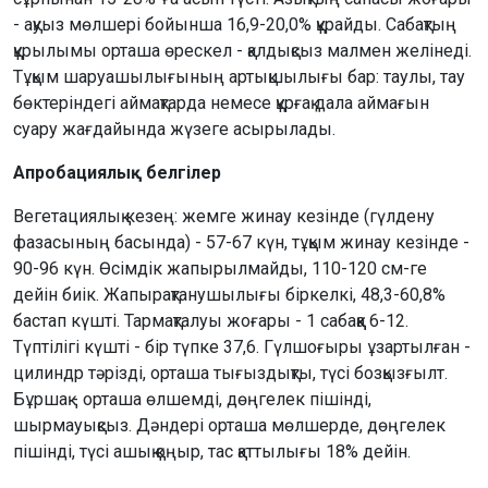
- ақуыз мөлшері бойынша 16,9-20,0% құрайды. Сабақтың
құрылымы орташа өрескел - қалдықсыз малмен желінеді.
Тұқым шаруашылығының артықшылығы бар: таулы, тау
бөктеріндегі аймақтарда немесе құрғақ дала аймағын
суару жағдайында жүзеге асырылады.
Апробациялық белгілер
Вегетациялық кезең: жемге жинау кезінде (гүлдену
фазасының басында) - 57-67 күн, тұқым жинау кезінде -
90-96 күн. Өсімдік жапырылмайды, 110-120 см-ге
дейін биік. Жапырақтанушылығы біркелкі, 48,3-60,8%
бастап күшті. Тармақталуы жоғары - 1 сабаққа 6-12.
Түптілігі күшті - бір түпке 37,6. Гүлшоғыры ұзартылған -
цилиндр тәрізді, орташа тығыздықты, түсі бозқызғылт.
Бұршақ - орташа өлшемді, дөңгелек пішінді,
шырмауықсыз. Дәндері орташа мөлшерде, дөңгелек
пішінді, түсі ашық қоңыр, тас қаттылығы 18% дейін.