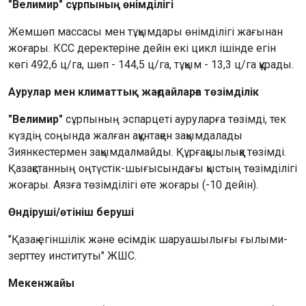
"Велимир" сұрпының өнімділігі
Жемшөп массасы мен тұқымдары өнімділігі жағынан
жоғары. КСС деректеріне дейін екі цикл ішінде егін
көгі 492,6 ц/га, шөп - 144,5 ц/га, тұқым - 13,3 ц/га құрады.
Аурулар мен климаттық жағдайларға төзімділік
"Велимир"
сұрпының эспарцеті ауруларға төзімді, тек
күздің соңында жалған ақұнтақен зақымдалады
Зиянкестермен зақымдалмайды. Құрғақшылыққа төзімді.
Қазақстанның оңтүстік-шығысындағы қыстың төзімділігі
жоғары. Аязға төзімділігі өте жоғары (-10 дейін).
Өндіруші/өтініш беруші
"Қазақ егіншілік және өсімдік шаруашылығы ғылыми-
зерттеу институты" ЖШС.
Мекенжайы