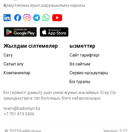
Қазақстанның ауыл шаруашылығы нарығы
Жылдам сілтемелер
Қызметтер
Сату
Сайт тарифтері
Сатып алу
Өз сайтым
Компаниялар
Сервис нұсқаулары
Біз туралы
Біз сервисті дамыту үшін үнемі жұмыс жасаймыз. Егер Сіз
қиындықтарға тап болсаңыз, бізге хабарласыңыз
team@baibolsyn.kz
+7 701 419 3406
© 2023 Байболсын
Version: 3.27