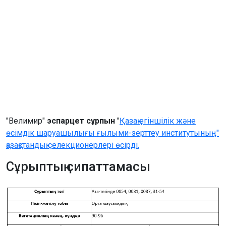
"Велимир"
эспарцет сұрпын
"
Қазақ егіншілік және
өсімдік шаруашылығы ғылыми-зерттеу институтының"
қазақстандық селекционерлері өсірді.
Сұрыптың сипаттамасы