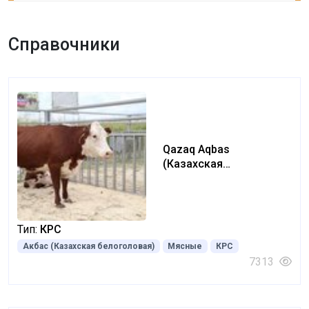
Справочники
Qazaq Aqbas
(Казахская
белоголовая) (Kazakh
white-headed)
Тип:
КРС
Акбас (Казахская белоголовая)
Мясные
КРС
7313