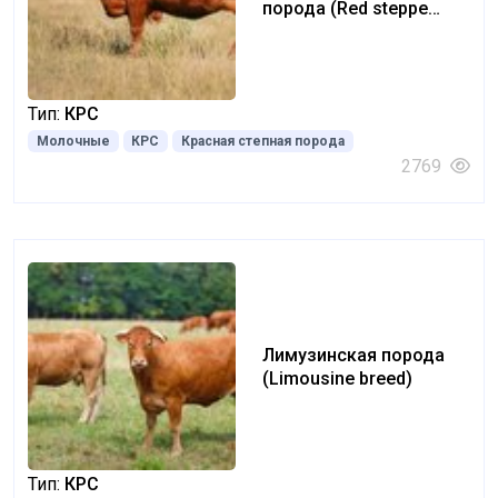
порода (Red steppe
breed)
Тип:
КРС
Молочные
КРС
Красная степная порода
2769
Лимузинская порода
(Limousine breed)
Тип:
КРС