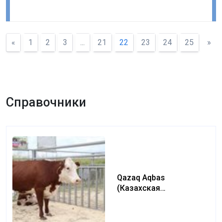
«
1
2
3
...
21
22
23
24
25
»
Справочники
Qazaq Aqbas
(Казахская
белоголовая) (Kazakh
white-headed)