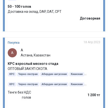
50 - 100 голов
Доставка на склад, DAP, DAT, CPT
Договорная
18 Апр 2023
Покупка
А
А
Астана, Казахстан
КРС взрослый мясного стада
ОПТОВЫЙ ЗАКУП СКОТА
КРС
Черно-пестрая
Абердин-ангусская
Кианская
Русская комолая
Аулиекольская
Голштинская
Герефордская порода
КРС
Черно-пестрая
Абердин-ангусская
Красная степная порода
Кианская
Лимузинская порода
Русская комолая
Аулиекольская
Симментальская порода
Голштинская
Тенге без НДС
Акбас (Казахская белоголовая)
Герефордская порода
Красная степная порода
Субсидии
1 200 тг
голов
Лимузинская порода
Симментальская порода
Акбас (Казахская белоголовая)
Субсидии