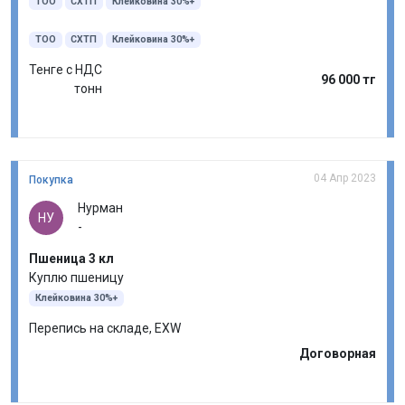
ТОО
СХТП
Клейковина 30%+
ТОО
СХТП
Клейковина 30%+
Тенге с НДС
96 000 тг
тонн
04 Апр 2023
Покупка
Нурман
НУ
-
Пшеница 3 кл
Куплю пшеницу
Клейковина 30%+
Перепись на складе, EXW
Договорная