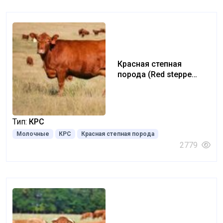
Красная степная
порода (Red steppe
breed)
Тип:
КРС
Молочные
КРС
Красная степная порода
2779