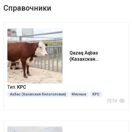
Справочники
Qazaq Aqbas
(Казахская
белоголовая) (Kazakh
white-headed)
Тип:
КРС
Акбас (Казахская белоголовая)
Мясные
КРС
7319