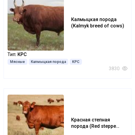
Калмыцкая порода
(Kalmyk breed of cows)
Тип:
КРС
Мясные
Калмыцкая порода
КРС
3830
Красная степная
порода (Red steppe
breed)