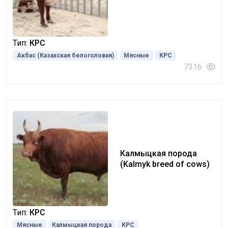
белоголовая) (Kazakh
white-headed)
Тип:
КРС
Акбас (Казахская белоголовая)
Мясные
КРС
7316
Калмыцкая порода
(Kalmyk breed of cows)
Тип:
КРС
Мясные
Калмыцкая порода
КРС