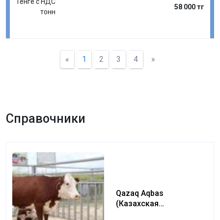
Тенге с НДС
58 000 тг
тонн
«
1
2
3
4
»
Справочники
Qazaq Aqbas
(Казахская
белоголовая) (Kazakh