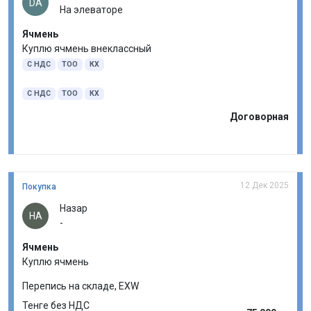
DA
На элеваторе
Ячмень
Куплю ячмень внеклассный
С НДС
ТОО
КХ
С НДС
ТОО
КХ
Договорная
12 Дек 2025
Покупка
Назар
НА
-
Ячмень
Куплю ячмень
Перепись на складе, EXW
Тенге без НДС