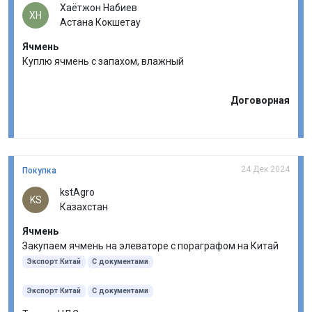
Хаётжон Набиев
ХН
Астана Кокшетау
Ячмень
Куплю ячмень с запахом, влажный
Договорная
24 Дек 2024
Покупка
kstAgro
KS
Казахстан
Ячмень
Закупаем ячмень на элеваторе с пораграфом на Китай
Экспорт Китай
С документами
Экспорт Китай
С документами