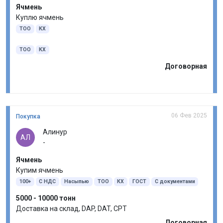
Ячмень
Куплю ячмень
ТОО
КХ
ТОО
КХ
Договорная
06 Фев 2025
Покупка
Алинур
АЛ
-
Ячмень
Купим ячмень
100+
С НДС
Насыпью
ТОО
КХ
ГОСТ
С документами
5000 - 10000 тонн
Доставка на склад, DAP, DAT, CPT
Договорная