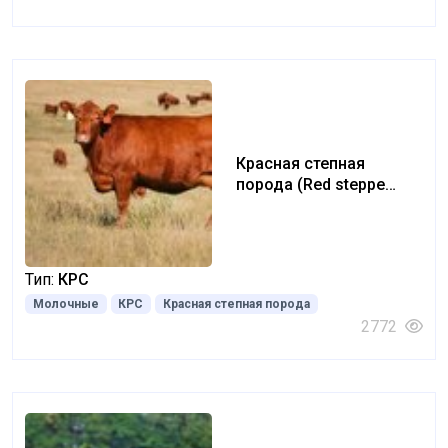
Красная степная
порода (Red steppe
breed)
Тип:
КРС
Молочные
КРС
Красная степная порода
2772