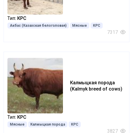
white-headed)
Тип:
КРС
Акбас (Казахская белоголовая)
Мясные
КРС
7317
Калмыцкая порода
(Kalmyk breed of cows)
Тип:
КРС
Мясные
Калмыцкая порода
КРС
3827