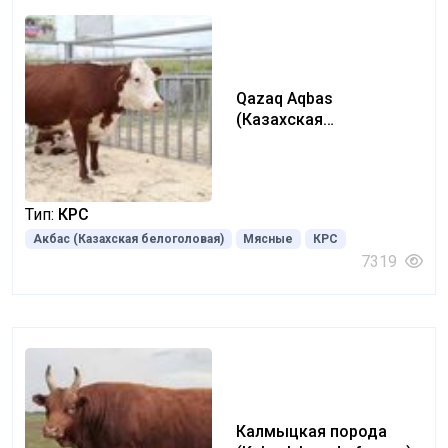
Qazaq Aqbas
(Казахская
белоголовая) (Kazakh
white-headed)
Тип:
КРС
Акбас (Казахская белоголовая)
Мясные
КРС
7319
Калмыцкая порода