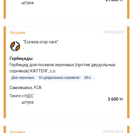
штука
23 Апр 2023
Продажа
“Eurasia crop care”
-
Гербициды
Гербицид для посевов зерновых (против двудольных
сорняков) КАТТЕНГ, с.э.
Для зерновых
От двудольных сорняков
20 л
Этилгексиловый эфир
Флорасулам
Самовывоз, FCA
Тенге с НДС
3 600 тг
штука
23 Апр 2023
Продажа