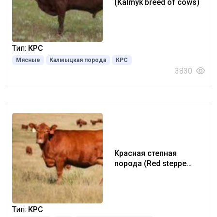
(Kalmyk breed of cows)
Тип:
КРС
Мясные
Калмыцкая порода
КРС
3830
Красная степная
порода (Red steppe
breed)
Тип:
КРС