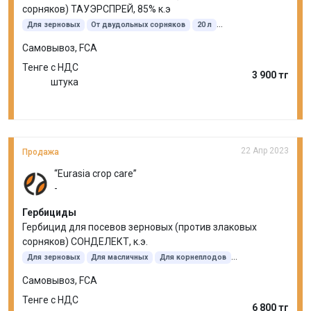
сорняков) ТАУЭРСПРЕЙ, 85% к.э
Для зерновых
От двудольных сорняков
20 л
Этилгексиловый эфир
Самовывоз, FCA
Тенге с НДС
3 900 тг
штука
22 Апр 2023
Продажа
“Eurasia crop care”
-
Гербициды
Гербицид для посевов зерновых (против злаковых
сорняков) СОНДЕЛЕКТ, к.э.
Для зерновых
Для масличных
Для корнеплодов
От злаковых сорняков
5 л
Клетодим
Самовывоз, FCA
Тенге с НДС
6 800 тг