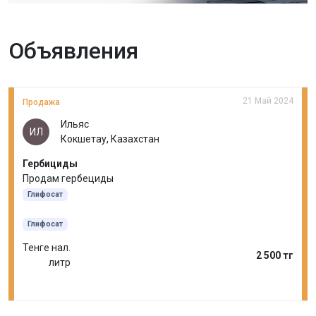
Объявления
21 Май 2024
Продажа
Ильяс
ИЛ
Кокшетау, Казахстан
Гербициды
Продам гербециды
Глифосат
Глифосат
Тенге нал.
2 500 тг
литр