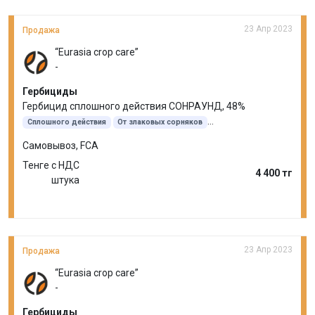
23 Апр 2023
Продажа
“Eurasia crop care”
-
Гербициды
Гербицид сплошного действия СОНРАУНД, 48%
Сплошного действия
От злаковых сорняков
От двудольных сорняков
20 л
Глифосат
Самовывоз, FCA
Тенге с НДС
4 400 тг
штука
23 Апр 2023
Продажа
“Eurasia crop care”
-
Гербициды