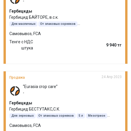
-
Гербициды
Гербицид БАЙТОРЕ, в.с.к.
Для масличных
От злаковых сорняков
От двудольных сорняков
5 л
Имазомокс
Самовывоз, FCA
Тенге с НДС
9 940 тг
штука
24 Апр 2023
Продажа
“Eurasia crop care”
-
Гербициды
Гербицид БЕСТУТАКС,С.К.
Для зерновых
От злаковых сорняков
5 л
Мезотрион
Никосульфурон
Самовывоз, FCA