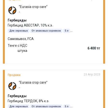
“Eurasia crop care”
-
Гербициды
Гербицид АВЕСТАР, 10% к.э.
Для зерновых
От злаковых сорняков
5 л
Феноксапроп-п-этил
Фенклоразол-этил
Самовывоз, FCA
Тенге с НДС
6 400 тг
штука
23 Апр 2023
Продажа
“Eurasia crop care”
-
Гербициды
Гербицид ТЕРДОК, 8% к.э.
Для зерновых
От злаковых сорняков
5 л