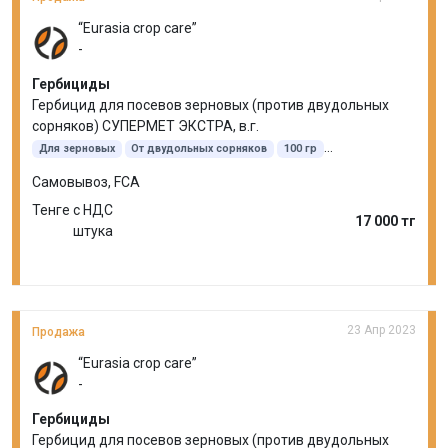
“Eurasia crop care”
-
Гербициды
Гербицид для посевов зерновых (против двудольных
сорняков) СУПЕРМЕТ ЭКСТРА, в.г.
Для зерновых
От двудольных сорняков
100 гр
Метсульфурон-метил
Самовывоз, FCA
Тенге с НДС
17 000 тг
штука
23 Апр 2023
Продажа
“Eurasia crop care”
-
Гербициды
Гербицид для посевов зерновых (против двудольных