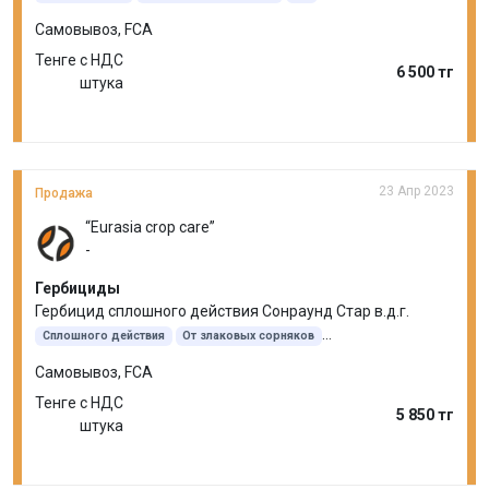
Клодинафоп-пропаргил
Клоквинтоцет-мексил
Самовывоз, FCA
Тенге с НДС
6 500 тг
штука
23 Апр 2023
Продажа
“Eurasia crop care”
-
Гербициды
Гербицид сплошного действия Cонраунд Стар в.д.г.
Сплошного действия
От злаковых сорняков
От двудольных сорняков
10 кг
Глифосат
Самовывоз, FCA
Тенге с НДС
5 850 тг
штука