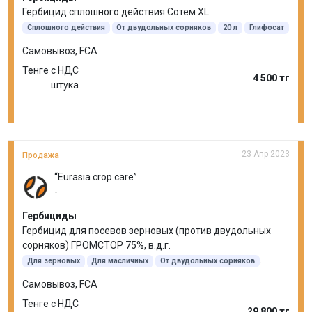
Гербицид сплошного действия Сотем XL
Сплошного действия
От двудольных сорняков
20 л
Глифосат
Самовывоз, FCA
Тенге с НДС
4 500 тг
штука
23 Апр 2023
Продажа
“Eurasia crop care”
-
Гербициды
Гербицид для посевов зерновых (против двудольных
сорняков) ГРОМСТОР 75%, в.д.г.
Для зерновых
Для масличных
От двудольных сорняков
500 гр
Трибенурон-метил
Самовывоз, FCA
Тенге с НДС
29 800 тг