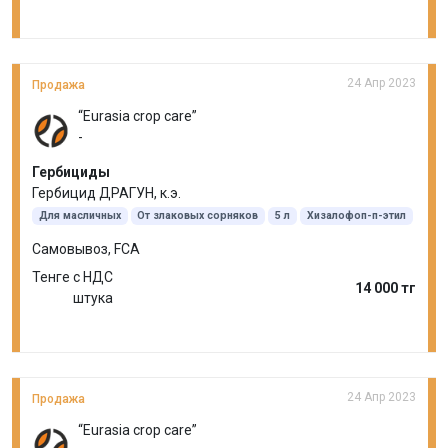
24 Апр 2023
Продажа
“Eurasia crop care”
-
Гербициды
Гербицид ДРАГУН, к.э.
Для масличных
От злаковых сорняков
5 л
Хизалофоп-п-этил
Самовывоз, FCA
Тенге с НДС
14 000 тг
штука
24 Апр 2023
Продажа
“Eurasia crop care”