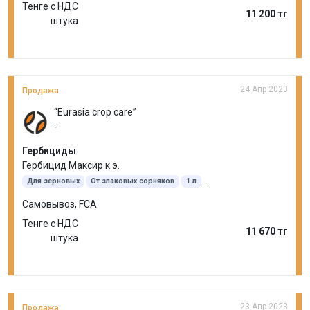
Тенге с НДС
11 200 тг
штука
24 Апр 2023
Продажа
“Eurasia crop care”
-
Гербициды
Гербицид Максир к.э.
Для зерновых
От злаковых сорняков
1 л
Клоквинтоцет-мексил
Пиноксаден
Самовывоз, FCA
Тенге с НДС
11 670 тг
штука
23 Апр 2023
Продажа