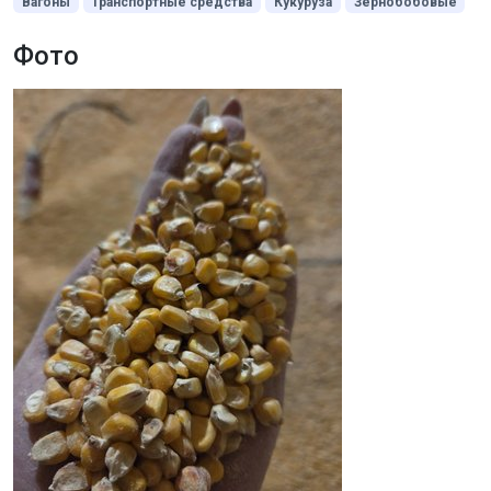
Вагоны
Транспортные средства
Кукуруза
Зернобобовые
Фото