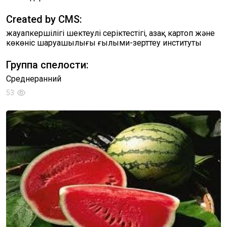
Created by CMS:
жауапкершілігі шектеулі серіктестігі, Қазақ картоп және
көкөніс шаруашылығы ғылыми-зерттеу институты
Группа спелости:
Среднеранний
53