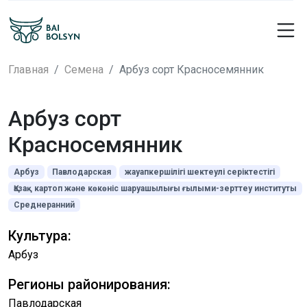
Главная
Семена
Арбуз сорт Красносемянник
Арбуз сорт
Красносемянник
Арбуз
Павлодарская
жауапкершілігі шектеулі серіктестігі
Қазақ картоп және көкөніс шаруашылығы ғылыми-зерттеу институты
Среднеранний
Культура:
Арбуз
Регионы районирования:
Павлодарская