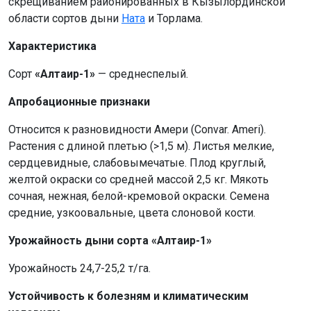
скрещиванием районированных в Кызылординской
области сортов дыни
Ната
и Торлама.
Характеристика
Сорт
«Алтаир-1»
— среднеспелый.
Апробационные признаки
Относится к разновидности Амери (Convar. Ameri).
Растения с длиной плетью (>1,5 м). Листья мелкие,
сердцевидные, слабовымечатые. Плод круглый,
желтой окраски со средней массой 2,5 кг. Мякоть
сочная, нежная, белой-кремовой окраски. Семена
средние, узкоовальные, цвета слоновой кости.
Урожайность дыни сорта «Алтаир-1»
Урожайность 24,7-25,2 т/га.
Устойчивость к болезням и климатическим