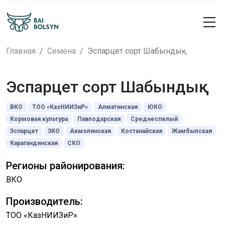
Главная
Семена
Эспарцет сорт Шабындық
Эспарцет сорт Шабындық
ВКО
ТОО «КазНИИЗиР»
Алматинская
ЮКО
Кормовая культура
Павлодарская
Среднеспелый
Эспарцет
ЗКО
Акмолинская
Костанайская
Жамбылская
Карагандинская
СКО
Регионы районирования:
ВКО
Производитель:
ТОО «КазНИИЗиР»