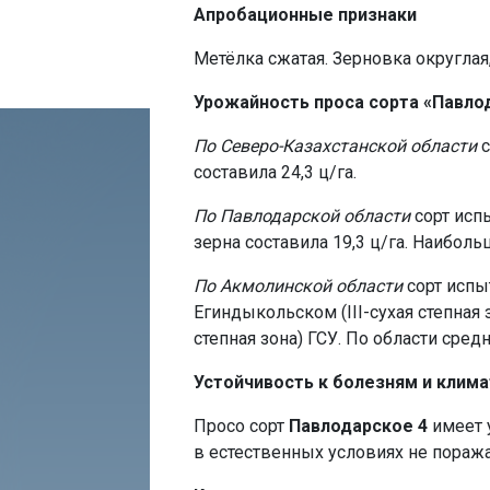
Апробационные признаки
Метёлка сжатая. Зерновка округлая
Урожайность проса сорта «Павло
По Северо-Казахстанской области
с
составила 24,3 ц/га.
По Павлодарской области
сорт исп
зерна составила 19,3 ц/га. Наиболь
По Акмолинской области
сорт испы
Егиндыкольском (III-сухая степная
степная зона) ГСУ. По области сред
Устойчивость к болезням и клим
Просо сорт
Павлодарское 4
имеет у
в естественных условиях не пораж