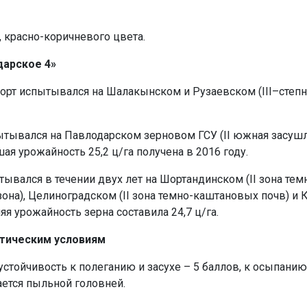
, красно-коричневого цвета.
дарское 4»
орт испытывался на Шалакынском и Рузаевском (III–степн
ытывался на Павлодарском зерновом ГСУ (II южная засушл
шая урожайность 25,2 ц/га получена в 2016 году.
тывался в течении двух лет на Шортандинском (II зона тем
 зона), Целиноградском (II зона темно-каштановых почв) и
няя урожайность зерна составила 24,7 ц/га.
атическим условиям
стойчивость к полеганию и засухе – 5 баллов, к осыпанию
ается пыльной головней.