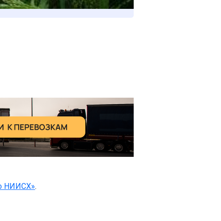
о НИИСХ»
.