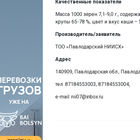
Качественные показатели
Масса 1000 зёрен 7,1-9,0 г., содер
крупы 65-78 %, цвет и вкус каши – 
Производитель/заявитель
ТОО «Павлодарский НИИСХ»
Адрес
140909, Павлодарская обл., Павлода
тел. 87184553003, 87184553004,
e-mail: nii07@inbox.ru