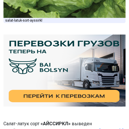
salat-latuk-sort-ayssirkl
Салат-латук сорт
«АЙССИРКЛ»
выведен