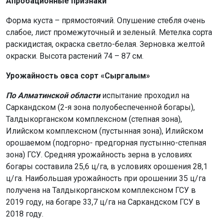
Апробационные признаки
Форма куста – прямостоячий. Опушение стебля очень
слабое, лист промежуточный и зеленый. Метелка сорта
раскидистая, окраска светло-белая. Зерновка желтой
окраски. Высота растений 74 – 87 см.
Урожайность овса сорт «Сыргалым»
По Алматинской области
испытание проходил на
Саркандском (2-я зона полуобеспеченной богары),
Талдыкорганском комплексном (степная зона),
Илийском комплексном (пустынная зона), Илийском
орошаемом (подгорно- предгорная пустынно-степная
зона) ГСУ. Средняя урожайность зерна в условиях
богары составила 25,6 ц/га, в условиях орошения 28,1
ц/га. Наибольшая урожайность при орошении 35 ц/га
получена на Талдыкорганском комплексном ГСУ в
2019 году, на богаре 33,7 ц/га на Саркандском ГСУ в
2018 году.