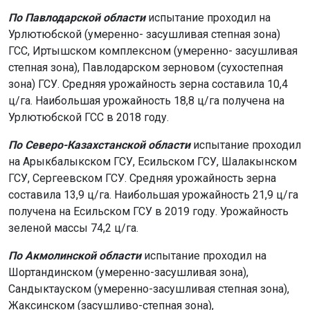
По Павлодарской области
испытание проходил на
Урлютюбской (умеренно- засушливая степная зона)
ГСС, Иртышском комплексном (умеренно- засушливая
степная зона), Павлодарском зерновом (сухостепная
зона) ГСУ. Средняя урожайность зерна составила 10,4
ц/га. Наибольшая урожайность 18,8 ц/га получена на
Урлютюбской ГСС в 2018 году.
По Северо-Казахстанской области
испытание проходил
на Арыкбалыкском ГСУ, Есильском ГСУ, Шалакынском
ГСУ, Сергеевском ГСУ. Средняя урожайность зерна
составила 13,9 ц/га. Наибольшая урожайность 21,9 ц/га
получена на Есильском ГСУ в 2019 году. Урожайность
зеленой массы 74,2 ц/га.
По Акмолинской области
испытание проходил на
Шортандинском (умеренно-засушливая зона),
Сандыктауском (умеренно-засушливая степная зона),
Жаксинском (засушливо-степная зона),