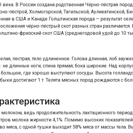
II века. В России создана родственная Чёрно-пёстрая поро
но-пёстрой, Холмогорской, Тагильской, Аулиеатинской, Б
енная в США и Канаде Голштинская порода — результат сел
елосложения чёрно-пёстрый скот разных стран различается
олштино-фризский скот США (среднегодовой удой до 10 тыс
лая, пестрая, тело удлиненное. Голова длинная, лоб зауже
: не длинные ноги; спина прямая; бока широкие. Над кор
 большое, где хорошо выступают сосуды. Высота голландс
 быки достигают 1 т. Телята мясных пород рождаются с б
рактеристика
 молоком, ведь продолжительность лактационного периода
итров молока жирности 4,1%. Помимо высоких показателей 
о мяса, с одной тушки выходит 58% мяса от массы тела. 