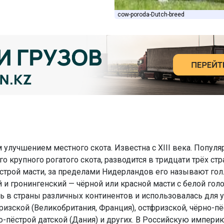
cow-poroda-Dutch-breed
улучшением местного скота. Известна с XIII века. Популя
о крупного рогатого скота, разводится в тридцати трёх ст
ёстрой масти, за пределами Нидерландов его называют го
й и гронингенский — чёрной или красной масти с белой го
сь в страны различных континентов и использовалась дл
ризской (Великобритания, Франция), остфризской, чёрно-п
о-пёстрой датской (Дания) и других. В Российскую импер