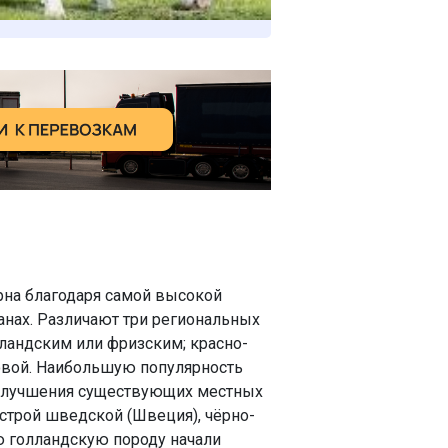
рна благодаря самой высокой
ранах. Различают три региональных
лландским или фризским; красно-
ловой. Наибольшую популярность
я улучшения существующих местных
ёстрой шведской (Швеция), чёрно-
ию голландскую породу начали