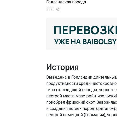
Голландская порода
2328
История
Выведена в Голландии длительным 
продуктивности среди чистокровног
типа голландской породы: чёрно-п
пёстрой масти маас-рейн-изельски
приобрёл фризский скот. Завозила
и создания новых пород: британо-ф
пёстрой немецкой (Германия), чёрн