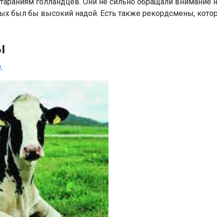
стараниям голландцев. Они не сильно обращали внимание н
рых был бы высокий надой. Есть также рекордсмены, кото
ы
.