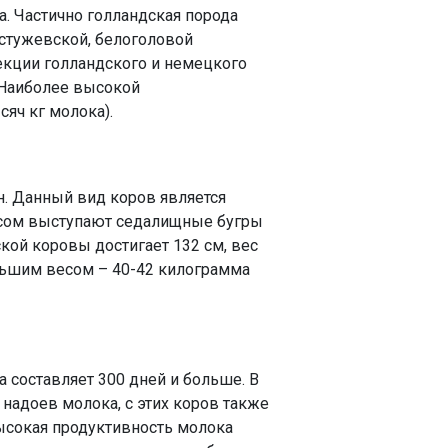
да. Частично голландская порода
естужевской, белоголовой
екции голландского и немецкого
. Наиболее высокой
яч кг молока).
н. Данный вид коров является
пусом выступают седалищные бугры
кой коровы достигает 132 см, вес
ольшим весом – 40-42 килограмма
 составляет 300 дней и больше. В
надоев молока, с этих коров также
Высокая продуктивность молока