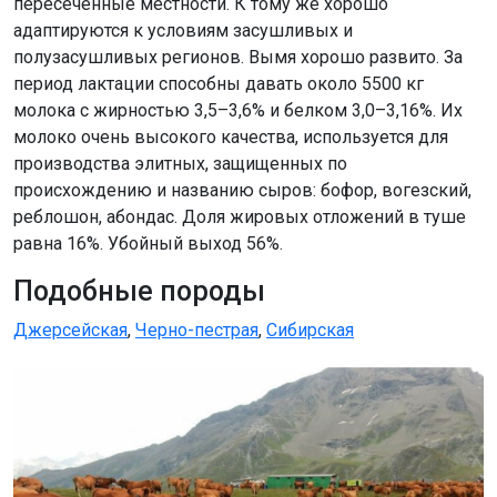
пересеченные местности. К тому же хорошо
адаптируются к условиям засушливых и
полузасушливых регионов. Вымя хорошо развито. За
период лактации способны давать около 5500 кг
молока с жирностью 3,5–3,6% и белком 3,0–3,16%. Их
молоко очень высокого качества, используется для
производства элитных, защищенных по
происхождению и названию сыров: бофор, вогезский,
реблошон, абондас. Доля жировых отложений в туше
равна 16%. Убойный выход 56%.
Подобные породы
Джерсейская
,
Черно-пестрая
,
Сибирская