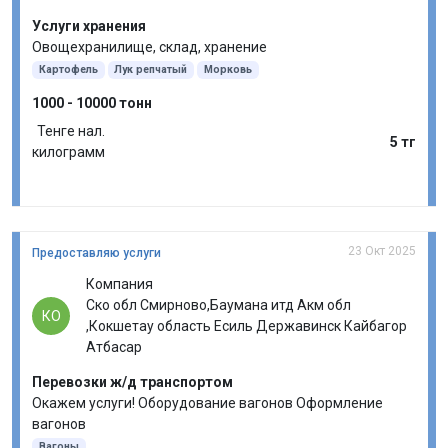
Услуги хранения
Овощехранилище, склад, хранение
Картофель
Лук репчатый
Морковь
1000 - 10000 тонн
Тенге нал.
5 тг
килограмм
23 Окт 2025
Предоставляю услуги
Компания
Ско обл Смирново,Баумана итд Акм обл
КО
,Кокшетау область Есиль Державинск Кайбагор
Атбасар
Перевозки ж/д транспортом
Окажем услуги! Оборудование вагонов Оформление
вагонов
Вагоны