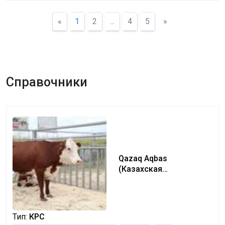
«
1
2
...
4
5
»
Справочники
Qazaq Aqbas
(Казахская
белоголовая) (Kazakh
white-headed)
Тип:
КРС