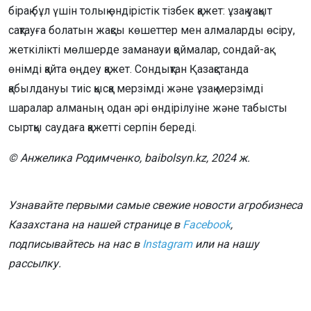
бірақ бұл үшін толық өндірістік тізбек қажет: ұзақ уақыт
сақтауға болатын жақсы көшеттер мен алмаларды өсіру,
жеткілікті мөлшерде заманауи қоймалар, сондай-ақ
өнімді қайта өңдеу қажет. Сондықтан Қазақстанда
қабылдануы тиіс қысқа мерзімді және ұзақ мерзімді
шаралар алманың одан әрі өндірілуіне және табысты
сыртқы саудаға қажетті серпін береді.
© Анжелика Родимченко, baibolsyn.kz, 2024 ж.
Узнавайте первыми самые свежие новости агробизнеса
Казахстана на нашей странице в
Facebook
,
подписывайтесь на нас в
Instagram
или на нашу
рассылку.