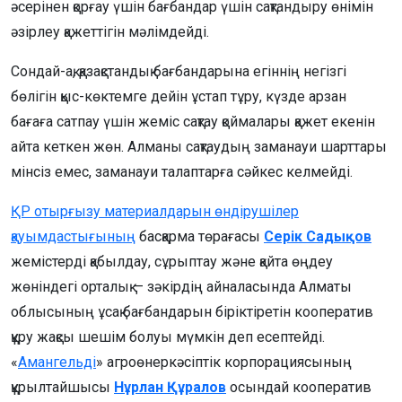
әсерінен қорғау үшін бағбандар үшін сақтандыру өнімін
әзірлеу қажеттігін мәлімдейді.
Сондай-ақ, қазақстандық бағбандарына егіннің негізгі
бөлігін қыс-көктемге дейін ұстап тұру, күзде арзан
бағаға сатпау үшін жеміс сақтау қоймалары қажет екенін
айта кеткен жөн. Алманы сақтаудың заманауи шарттары
мінсіз емес, заманауи талаптарға сәйкес келмейді.
ҚР отырғызу материалдарын өндірушілер
қауымдастығының
басқарма төрағасы
Серік Садықов
жемістерді қабылдау, сұрыптау және қайта өңдеу
жөніндегі орталық — зәкірдің айналасында Алматы
облысының ұсақ бағбандарын біріктіретін кооператив
құру жақсы шешім болуы мүмкін деп есептейді.
«
Амангельді
» агроөнеркәсіптік корпорациясының
құрылтайшысы
Нұрлан Құралов
осындай кооператив