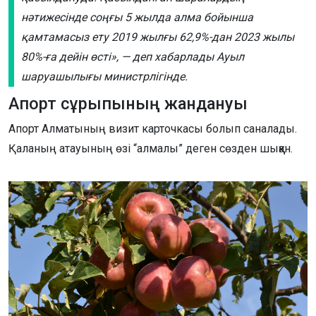
нәтижесінде соңғы 5 жылда алма бойынша
қамтамасыз ету 2019 жылғы 62,9%-дан 2023 жылы
80%-ға дейін өсті», — деп хабарлады Ауыл
шаруашылығы министрлігінде.
Апорт сұрыпының жандануы
Апорт Алматының визит карточкасы болып саналады.
Қаланың атауының өзі “алмалы” деген сөзден шыққан.