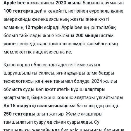
Apple bee
компаниясы
2020 жылы
бақшаның аумағын
100 гектарға
дейін кеңейтті, негізінен еуропалық және
американдық селекциясының жазғы және күзгі
алманың
12 түрін
өсіреді. Apple bee ең ірі тәлімбақ
болып табылады және жылына
200 мыңнан
астам
көшет
өсіреді және элиталық өсімдік тәлімбағының
мемлекеттік лицензиясына ие.
Қызылорда облысында әдеттегі емес ауыл
шаруашылығы саласы, яғни қарқынды алма бақтары
технологиясы кеңінен танымал болуда. 2024 жылы
облыста суды көп қажет ететін күріш алқаптары
қысқартылып, бақша және көкөніс алқаптары ұлғайтылды.
Ал
15 шаруа қожалығының
алма бағы қазірдің өзінде
250 гектарды
алып жатыр. Жеміс ағаштары
тамшылатып суару әдісімен суарылады. Су
тапшылығы жағдайында бұл әдіс шығынды барынша