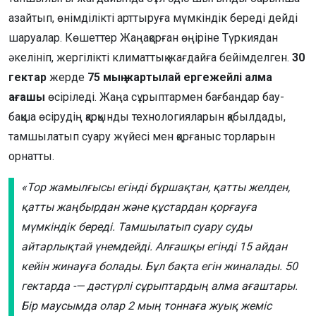
азайтып, өнімділікті арттыруға мүмкіндік береді дейді
шаруалар. Көшеттер Жаңақорған өңіріне Түркиядан
әкелініп, жергілікті климаттық жағдайға бейімделген.
30
гектар
жерде
75 мың жартылай ергежейлі алма
ағашы
өсіріледі. Жаңа сұрыптармен бағбандар бау-
бақша өсірудің қарқынды технологияларын қабылдады,
тамшылатып суару жүйесі мен қорғаныс торларын
орнатты.
«Тор жамылғысы егінді бұршақтан, қатты желден,
қатты жаңбырдан және құстардан қорғауға
мүмкіндік береді. Тамшылатып суару суды
айтарлықтай үнемдейді. Алғашқы егінді 15 айдан
кейін жинауға болады. Бұл бақта егін жиналады. 50
гектарда -— дәстүрлі сұрыптардың алма ағаштары.
Бір маусымда олар 2 мың тоннаға жуық жеміс