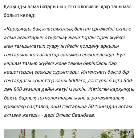
Қарқынды алма бақтарының технологиясы қазір танымал
болып келеді.
«Қарқынды бақ классикалық бақтан ергежейлі екпеге
алма ағаштарын отырғызу және торлы тірек жүйесі
мен тамшылатып суару жүйесін қолдану арқылы
гектарына көп ағаштар санымен ерекшеленеді. Бұл
ықшам тамыр жүйесі және төмен бөрікбасы бар
көшеттердің ерекше сұрыптары. Интенсивті бақта бір
гектардағы көшеттер саны 5000-ға, дәстүрлі бақта 300-
ден 800 ағашқа дейін жетуі мүмкін. Жетілген қарқынды
бақта барлық технологиялық және агротехникалық
ережелер сақталса, өнім гектарына 50 тоннадан астам
алмаға жетеді», - деді Олжас Сванбаев.