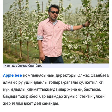
Кәсіпкер Олжас Сванбаев
Apple bee
компаниясының директоры Олжас Сванбаев
алма өсіру үшін қолайлы топырақ, сапалы су, жеткілікті
күн, қолайлы климаттық жағдайлар және ең бастысы,
бақшада тәжірибесі бар адамдар жұмыс істейтін үлкен
жер телімі қажет деп санайды.