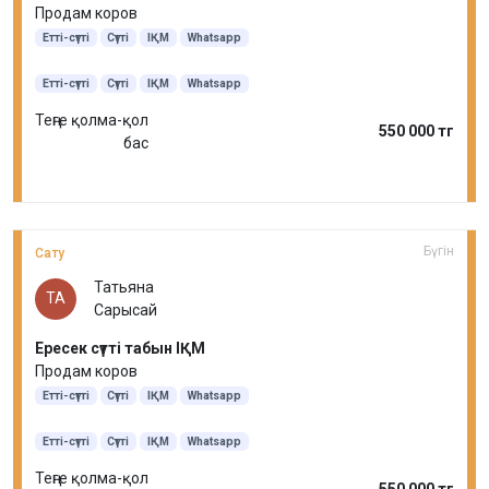
Продам коров
Етті-сүтті
Сүтті
ІҚМ
Whatsapp
Етті-сүтті
Сүтті
ІҚМ
Whatsapp
Теңге қолма-қол
550 000 тг
бас
Бүгін
Сату
Татьяна
ТА
Сарысай
Ересек сүтті табын ІҚМ
Продам коров
Етті-сүтті
Сүтті
ІҚМ
Whatsapp
Етті-сүтті
Сүтті
ІҚМ
Whatsapp
Теңге қолма-қол