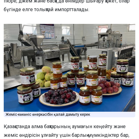
пюре, джем және басқа да өнімдер шығару қажет, олар
бүгінде елге толықтай импортталады.
Жеміс-көкөніс өнеркәсібін қалай дамыту керек
Қазақстанда алма бақтарының аумағын кеңейту және
жеміс өндірісін ұлғайту үшін барлық мүмкіндіктер бар,