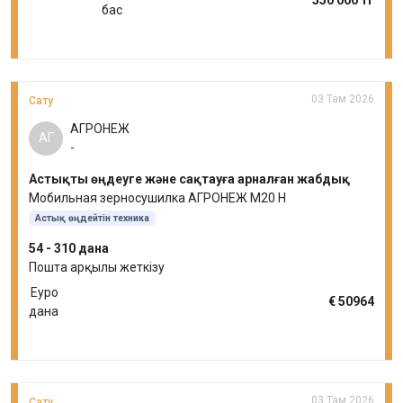
550 000 тг
бас
03 Там 2026
Сату
АГРОНЕЖ
АГ
-
Астықты өңдеуге және сақтауға арналған жабдық
Мобильная зерносушилка АГРОНЕЖ М20 Н
Астық өңдейтін техника
54 - 310 дана
Пошта арқылы жеткізу
Еуро
€ 50964
дана
03 Там 2026
Сату