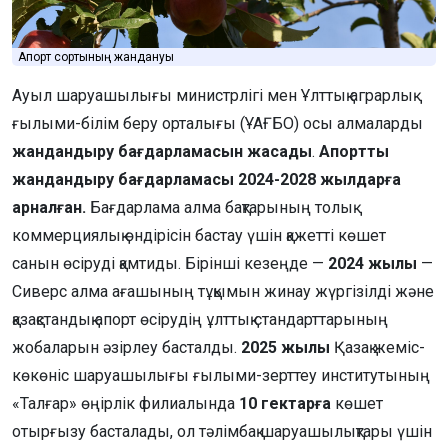
Апорт сортының жандануы
Ауыл шаруашылығы министрлігі мен Ұлттық аграрлық
ғылыми-білім беру орталығы (ҰАҒБО) осы алмаларды
жандандыру бағдарламасын жасады
.
Апортты
жандандыру бағдарламасы 2024-2028 жылдарға
арналған.
Бағдарлама алма бақтарының толық
коммерциялық өндірісін бастау үшін қажетті көшет
санын өсіруді қамтиды. Бірінші кезеңде —
2024 жылы
—
Сиверс алма ағашының тұқымын жинау жүргізілді және
қазақстандық апорт өсірудің ұлттық стандарттарының
жобаларын әзірлеу басталды.
2025 жылы
Қазақ жеміс-
көкөніс шаруашылығы ғылыми-зерттеу институтының
«Талғар» өңірлік филиалында
10 гектарға
көшет
отырғызу басталады, ол тәлімбақ шаруашылықтары үшін