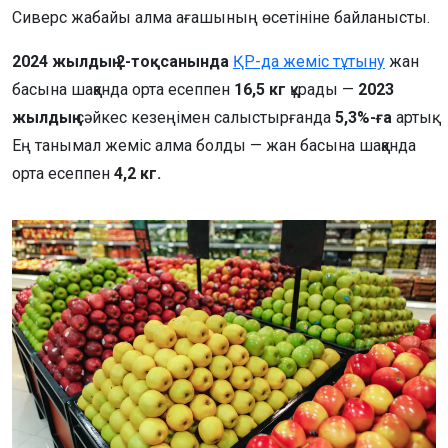
Сиверс жабайы алма ағашының өсетініне байланысты.
2024 жылдың 2-тоқсанында
ҚР-да жеміс тұтыну
жан
басына шаққанда орта есеппен
16,5 кг
құрады —
2023
жылдың
сәйкес кезеңімен салыстырғанда
5,3%-ға
артық.
Ең танымал жеміс алма болды — жан басына шаққанда
орта есеппен
4,2 кг.