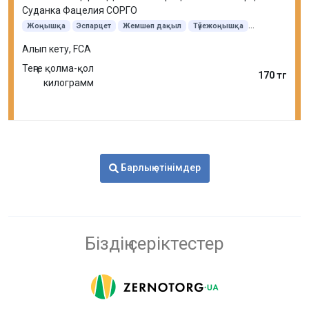
Суданка Фацелия СОРГО
Жоңышқа
Эспарцет
Жемшөп дақыл
Түйежоңышқа
Еркекшөп
Қылтықсыз арпабас
Судан шөбі
Алып кету, FCA
Теңге қолма-қол
170 тг
килограмм
Барлық өтінімдер
Біздің серіктестер