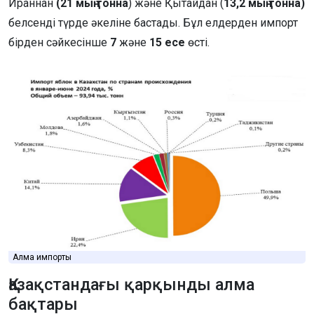
Ираннан
(21 мың тонна
) және Қытайдан (
13,2 мың тонна)
белсенді түрде әкеліне бастады. Бұл елдерден импорт
бірден сәйкесінше
7
және
15 есе
өсті.
Алма импорты
Қазақстандағы қарқынды алма
бақтары