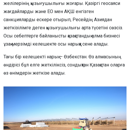
желілерінің қызығушылығы жоғары. Қазіргі геосаяси
жағдайларды және ЕО мен АҚШ енгізген
санкцияларды ескере отырып, Ресейдің Азиядан
жеткізілімге деген қызығушылығы арта түсетіні сөзсіз.
Осы себептерге байланысты қазақстандық алма бизнесі
ұзақ мерзімді келешекте осы нарыққа сене алады.
Тағы бір келешекті нарық — Өзбекстан. Өз алмасының
өндірісі бұл елге жеткіліксіз, сондықтан Қазақстан оларға
өз өнімдерін жеткізе алады.