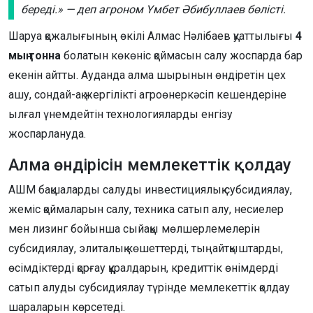
береді.» — деп агроном Үмбет Әбибуллаев бөлісті.
Шаруа қожалығының өкілі Алмас Нәлібаев қуаттылығы
4
мың тонна
болатын көкөніс қоймасын салу жоспарда бар
екенін айтты. Ауданда алма шырынын өндіретін цех
ашу, сондай-ақ жергілікті агроөнеркәсіп кешендеріне
ылғал үнемдейтін технологияларды енгізу
жоспарлануда.
Алма өндірісін мемлекеттік қолдау
АШМ бақшаларды салуды инвестициялық субсидиялау,
жеміс қоймаларын салу, техника сатып алу, несиелер
мен лизинг бойынша сыйақы мөлшерлемелерін
субсидиялау, элиталық көшеттерді, тыңайтқыштарды,
өсімдіктерді қорғау құралдарын, кредиттік өнімдерді
сатып алуды субсидиялау түрінде мемлекеттік қолдау
шараларын көрсетеді.