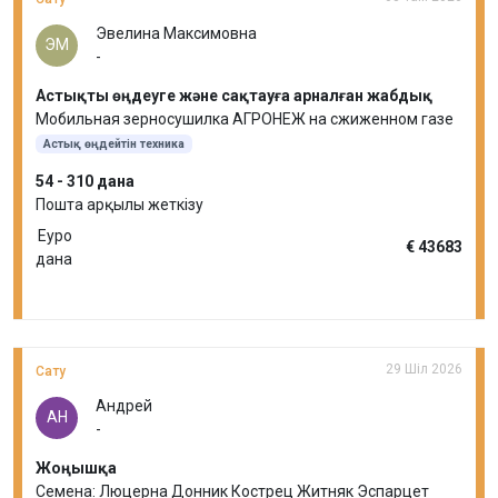
Эвелина Максимовна
ЭМ
-
Астықты өңдеуге және сақтауға арналған жабдық
Мобильная зерносушилка АГРОНЕЖ на сжиженном газе
Астық өңдейтін техника
54 - 310 дана
Пошта арқылы жеткізу
Еуро
€ 43683
дана
29 Шіл 2026
Сату
Андрей
АН
-
Жоңышқа
Семена: Люцерна Донник Кострец Житняк Эспарцет