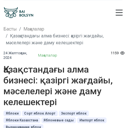
Басты
Мақалалар
Қазақстандағы алма бизнесі: қазіргі жағдайы,
мәселелері және даму келешектері
24 Желтоқсан,
1159
Мақалалар
2024
Қазақстандағы алма
бизнесі: қазіргі жағдайы,
мәселелері және даму
келешектері
Яблоки
Сорт яблок Апорт
Экспорт яблок
Яблоки Казахстана
Яблоневые сады
Импорт яблок
Выращивание яблок