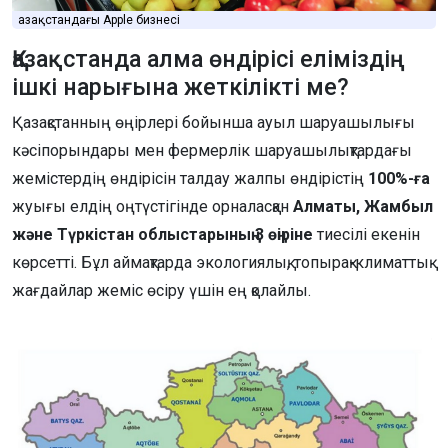
Қазақстандағы Apple бизнесі
Қазақстанда алма өндірісі еліміздің
ішкі нарығына жеткілікті ме?
Қазақстанның өңірлері бойынша ауыл шаруашылығы
кәсіпорындары мен фермерлік шаруашылықтардағы
жемістердің өндірісін талдау жалпы өндірістің
100%-ға
жуығы елдің оңтүстігінде орналасқан
Алматы, Жамбыл
және Түркістан облыстарының 3 өңіріне
тиесілі екенін
көрсетті. Бұл аймақтарда экологиялық, топырақ-климаттық
жағдайлар жеміс өсіру үшін ең қолайлы.