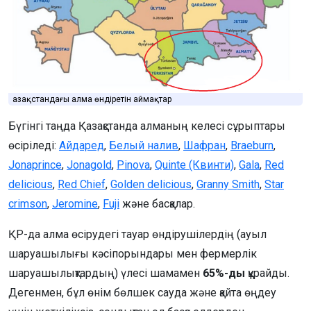
Қазақстандағы алма өндіретін аймақтар
Бүгінгі таңда Қазақстанда алманың келесі сұрыптары
өсіріледі:
Айдаред
,
Белый налив
,
Шафран
,
Braeburn
,
Jonaprince
,
Jonagold
,
Pinova
,
Quinte (Квинти)
,
Gala
,
Red
delicious
,
Red Chief
,
Golden delicious
,
Granny Smith
,
Star
crimson
,
Jeromine
,
Fuji
және басқалар.
ҚР-да алма өсірудегі тауар өндірушілердің (ауыл
шаруашылығы кәсіпорындары мен фермерлік
шаруашылықтардың) үлесі шамамен
65%-ды
құрайды.
Дегенмен, бұл өнім бөлшек сауда және қайта өңдеу