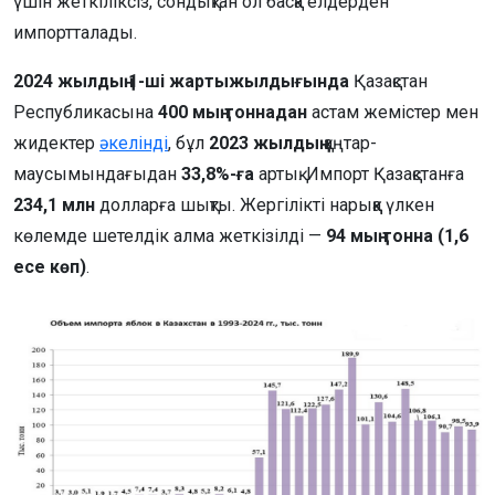
үшін жеткіліксіз, сондықтан ол басқа елдерден
импортталады.
2024 жылдың 1-ші жартыжылдығында
Қазақстан
Республикасына
400 мың тоннадан
астам жемістер мен
жидектер
әкелінді
, бұл
2023 жылдың
қаңтар-
маусымындағыдан
33,8%-ға
артық. Импорт Қазақстанға
234,1 млн
долларға шықты. Жергілікті нарыққа үлкен
көлемде шетелдік алма жеткізілді —
94 мың тонна (1,6
есе көп)
.