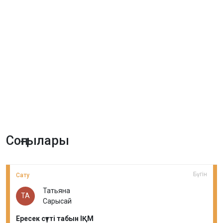
Соңғылары
Бүгін
Сату
Татьяна
ТА
Сарысай
Ересек сүтті табын ІҚМ