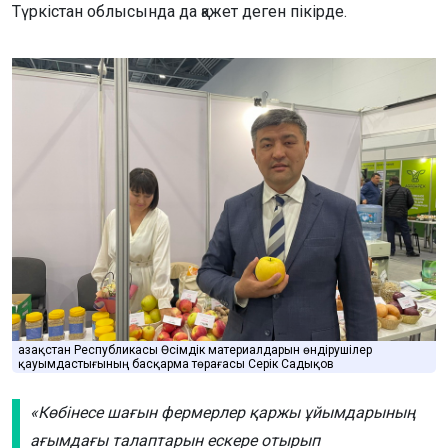
Түркістан облысында да қажет деген пікірде.
Қазақстан Республикасы Өсімдік материалдарын өндірушілер
қауымдастығының басқарма төрағасы Серік Садықов
«Көбінесе шағын фермерлер қаржы ұйымдарының
ағымдағы талаптарын ескере отырып