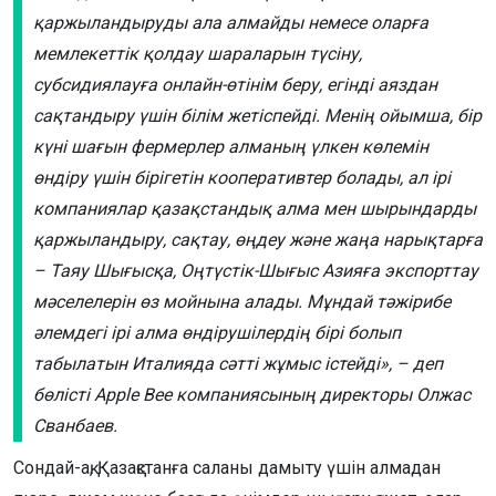
қаржыландыруды ала алмайды немесе оларға
мемлекеттік қолдау шараларын түсіну,
субсидиялауға онлайн-өтінім беру, егінді аяздан
сақтандыру үшін білім жетіспейді. Менің ойымша, бір
күні шағын фермерлер алманың үлкен көлемін
өндіру үшін бірігетін кооперативтер болады, ал ірі
компаниялар қазақстандық алма мен шырындарды
қаржыландыру, сақтау, өңдеу және жаңа нарықтарға
– Таяу Шығысқа, Оңтүстік-Шығыс Азияға экспорттау
мәселелерін өз мойнына алады. Мұндай тәжірибе
әлемдегі ірі алма өндірушілердің бірі болып
табылатын Италияда сәтті жұмыс істейді», – деп
бөлісті Apple Bee компаниясының директоры Олжас
Сванбаев.
Сондай-ақ, Қазақстанға саланы дамыту үшін алмадан