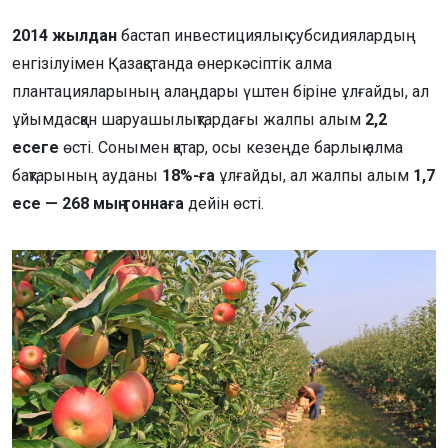
2014 жылдан
бастап инвестициялық субсидиялардың
енгізілуімен Қазақстанда өнеркәсіптік алма
плантацияларының алаңдары үштен біріне ұлғайды, ал
ұйымдасқан шаруашылықтардағы жалпы алым
2,2
есеге
өсті. Сонымен қатар, осы кезеңде барлық алма
бақтарының ауданы
18%-ға
ұлғайды, ал жалпы алым
1,7
есе — 268 мың тоннаға
дейін өсті.