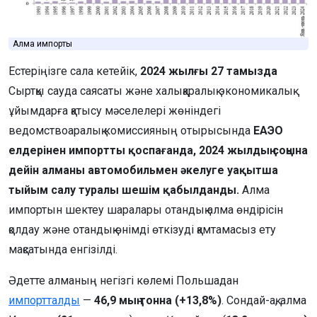
Алма импорты
Естеріңізге сала кетейік,
2024 жылғы 27 тамызда
Сыртқы сауда саясаты және халықаралық экономикалық
ұйымдарға қатысу мәселелері жөніндегі
ведомствоаралық комиссияның отырысында
ЕАЭО
елдерінен импортты қоспағанда, 2024 жылдың соңына
дейін алманы автомобильмен әкелуге уақытша
тыйым салу туралы шешім қабылданды.
Алма
импортын шектеу шаралары отандық алма өндірісін
қолдау және отандық өнімді өткізуді қамтамасыз ету
мақсатында енгізілді.
Әдетте алманың негізгі көлемі Польшадан
импортталды
—
46,9 мың тонна (+13,8%)
. Сондай-ақ, алма