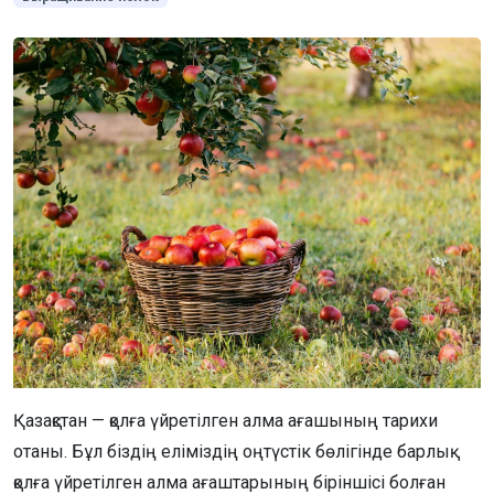
Қазақстан — қолға үйретілген алма ағашының тарихи
отаны. Бұл біздің еліміздің оңтүстік бөлігінде барлық
қолға үйретілген алма ағаштарының біріншісі болған