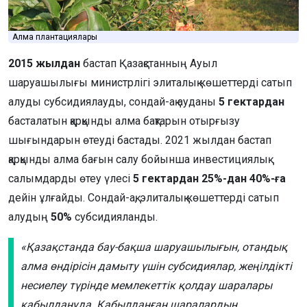
Алма плантациялары
2015 жылдан
бастап Қазақстанның Ауыл
шаруашылығы министрлігі элиталық көшеттерді сатып
алуды субсидиялауды, сондай-ақ ауданы
5 гектардан
басталатын қарқынды алма бақтарын отырғызу
шығындарын өтеуді бастады. 2021 жылдан бастап
қарқынды алма бағын салу бойынша инвестициялық
салымдарды өтеу үлесі
5 гектардан 25%-дан 40%-ға
дейін ұлғайды. Сондай-ақ, элиталық көшеттерді сатып
алудың
50%
субсидияланды.
«Қазақстанда бау-бақша шаруашылығын, отандық
алма өндірісін дамыту үшін субсидиялар, жеңілдікті
несиелеу түрінде мемлекеттік қолдау шаралары
қабылдануда. Қабылданған шаралардың