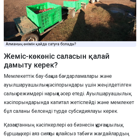
Алманың өнімін қайда сатуға болады?
Жеміс-көкөніс саласын қалай
дамыту керек?
Мемлекеттік бау-бақша бағдарламалары және
ауылшаруашылық кәсіпорындары үшін жеңілдетілген
салық режимдері нарыққа әсер етеді. Ауылшаруашылық
кәсіпорындарында капитал жетіспейді және мемлекет
бұл саланы белсенді түрде субсидиялауы керек.
Қазақстанның кәсіпкерлері өз бизнесін құрғақшылық,
бұршақ, кері аяз сияқты қолайсыз табиғи жағдайлардың