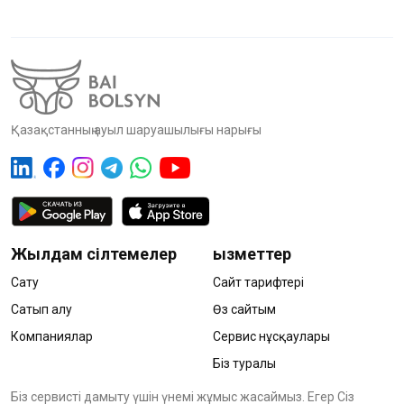
Қазақстанның ауыл шаруашылығы нарығы
Жылдам сілтемелер
Қызметтер
Сату
Сайт тарифтері
Сатып алу
Өз сайтым
Компаниялар
Сервис нұсқаулары
Біз туралы
Біз сервисті дамыту үшін үнемі жұмыс жасаймыз. Егер Сіз